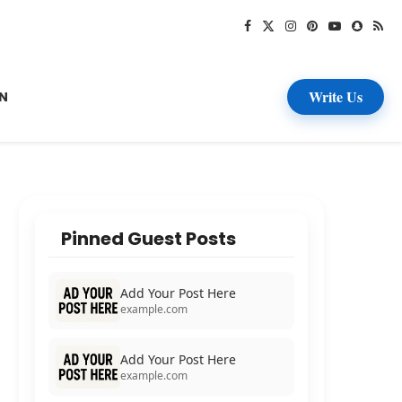
Write Us
N
Pinned Guest Posts
Add Your Post Here
example.com
Add Your Post Here
example.com