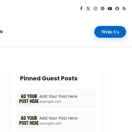
Write Us
N
Pinned Guest Posts
Add Your Post Here
example.com
Add Your Post Here
example.com