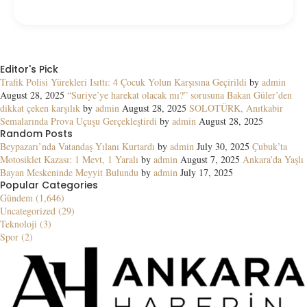
Editor's Pick
Trafik Polisi Yürekleri Isıttı: 4 Çocuk Yolun Karşısına Geçirildi
by
admin
August 28, 2025
“Suriye’ye harekat olacak mı?” sorusuna Bakan Güler’den
dikkat çeken karşılık
by
admin
August 28, 2025
SOLOTÜRK, Anıtkabir
Semalarında Prova Uçuşu Gerçekleştirdi
by
admin
August 28, 2025
Random Posts
Beypazarı’nda Vatandaş Yılanı Kurtardı
by
admin
July 30, 2025
Çubuk’ta
Motosiklet Kazası: 1 Mevt, 1 Yaralı
by
admin
August 7, 2025
Ankara’da Yaşlı
Bayan Meskeninde Meyyit Bulundu
by
admin
July 17, 2025
Popular Categories
Gündem (1,646)
Uncategorized (29)
Teknoloji (3)
Spor (2)