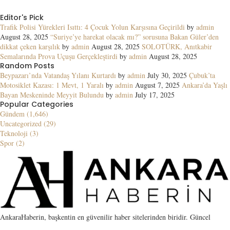
Editor's Pick
Trafik Polisi Yürekleri Isıttı: 4 Çocuk Yolun Karşısına Geçirildi
by
admin
August 28, 2025
“Suriye’ye harekat olacak mı?” sorusuna Bakan Güler’den
dikkat çeken karşılık
by
admin
August 28, 2025
SOLOTÜRK, Anıtkabir
Semalarında Prova Uçuşu Gerçekleştirdi
by
admin
August 28, 2025
Random Posts
Beypazarı’nda Vatandaş Yılanı Kurtardı
by
admin
July 30, 2025
Çubuk’ta
Motosiklet Kazası: 1 Mevt, 1 Yaralı
by
admin
August 7, 2025
Ankara’da Yaşlı
Bayan Meskeninde Meyyit Bulundu
by
admin
July 17, 2025
Popular Categories
Gündem (1,646)
Uncategorized (29)
Teknoloji (3)
Spor (2)
AnkaraHaberin, başkentin en güvenilir haber sitelerinden biridir. Güncel
gelişmelerin yanı sıra SEO için guest post, link placement ve kaliteli PBN