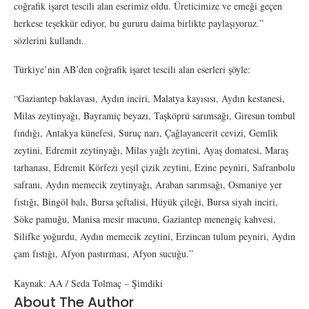
coğrafik işaret tescili alan eserimiz oldu. Üreticimize ve emeği geçen
herkese teşekkür ediyor, bu gururu daima birlikte paylaşıyoruz.”
sözlerini kullandı.
Türkiye’nin AB’den coğrafik işaret tescili alan eserleri şöyle:
“Gaziantep baklavası, Aydın inciri, Malatya kayısısı, Aydın kestanesi,
Milas zeytinyağı, Bayramiç beyazı, Taşköprü sarımsağı, Giresun tombul
fındığı, Antakya künefesi, Suruç narı, Çağlayancerit cevizi, Gemlik
zeytini, Edremit zeytinyağı, Milas yağlı zeytini, Ayaş domatesi, Maraş
tarhanası, Edremit Körfezi yeşil çizik zeytini, Ezine peyniri, Safranbolu
safranı, Aydın memecik zeytinyağı, Araban sarımsağı, Osmaniye yer
fıstığı, Bingöl balı, Bursa şeftalisi, Hüyük çileği, Bursa siyah inciri,
Söke pamuğu, Manisa mesir macunu, Gaziantep menengiç kahvesi,
Silifke yoğurdu, Aydın memecik zeytini, Erzincan tulum peyniri, Aydın
çam fıstığı, Afyon pastırması, Afyon sucuğu.”
Kaynak: AA / Seda Tolmaç – Şimdiki
About The Author