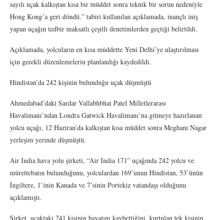
sayılı uçak kalkıştan kısa bir müddet sonra teknik bir sorun nedeniyle
Hong Kong’a geri döndü.” tabiri kullanılan açıklamada, inançlı iniş
yapan uçağın tedbir maksatlı çeşitli denetimlerden geçtiği belirtildi.
Açıklamada, yolcuların en kısa müddette Yeni Delhi’ye ulaştırılması
için gerekli düzenlemelerin planlandığı kaydedildi.
Hindistan’da 242 kişinin bulunduğu uçak düşmüştü
Ahmedabad’daki Sardar Vallabhbhai Patel Milletlerarası
Havalimanı’ndan Londra Gatwick Havalimanı’na gitmeye hazırlanan
yolcu uçağı, 12 Haziran’da kalkıştan kısa müddet sonra Meghani Nagar
yerleşim yerinde düşmüştü.
Air India hava yolu şirketi, “Air India 171” uçağında 242 yolcu ve
mürettebatın bulunduğunu, yolculardan 169’unun Hindistan, 53’ünün
İngiltere, 1’inin Kanada ve 7’sinin Portekiz vatandaşı olduğunu
açıklamıştı.
Şirket, uçaktaki 241 kişinin hayatını kaybettiğini, kurtulan tek kişinin