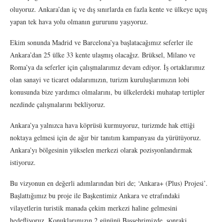
oluyoruz. Ankara’dan iç ve dış sınırlarda en fazla kente ve ülkeye uçuş
yapan tek hava yolu olmanın gururunu yaşıyoruz.
Ekim sonunda Madrid ve Barcelona’ya başlatacağımız seferler ile
Ankara’dan 25 ülke 33 kente ulaşmış olacağız. Brüksel, Milano ve
Roma’ya da seferler için çalışmalarımız devam ediyor. İş ortaklarımız
olan sanayi ve ticaret odalarımızın, turizm kuruluşlarımızın lobi
konusunda bize yardımcı olmalarını, bu ülkelerdeki muhatap tertipler
nezdinde çalışmalarını bekliyoruz.
Ankara’ya yalnızca hava köprüsü kurmuyoruz, turizmde hak ettiği
noktaya gelmesi için de ağır bir tanıtım kampanyası da yürütüyoruz.
Ankara’yı bölgesinin yükselen merkezi olarak pozisyonlandırmak
istiyoruz.
Bu vizyonun en değerli adımlarından biri de; ‘Ankara+ (Plus) Projesi’.
Başlattığımız bu proje ile Başkentimiz Ankara ve etrafındaki
vilayetlerin turistik manada çekim merkezi haline gelmesini
hedefliyoruz. Konuklarımızın 2 gününü Başşehrimizde, sonraki