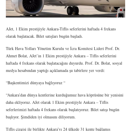
AJet, 1 Ekim prestijiyle Ankara-Tiflis seferlerini haftada 4 frekans
olarak başlatacak. Bilet satışları bugün başladı.
Türk Hava Yolları Yönetim Kurulu ve İcra Komitesi Lideri Prof. Dr.
Ahmet Bolat, AJet’in 1 Ekim prestijiyle Ankara – Tiflis seferlerini
haftada 4 frekans olarak başlatacağını duyurdu. Prof. Dr. Bolat, sosyal
medya hesabından yaptığı açıklamada şu tabirlere yer verdi:
“Başkentimizi dünyaya bağlıyoruz “
“Ankara’dan dünya kentlerine kurduğumuz hava köprüsüne bir yenisini
daha ekliyoruz. AJet olarak 1 Ekim prestijiyle Ankara – Tiflis
seferlerimizi haftada 4 frekans olarak başlatıyoruz. Bilet satışı bugün
başlıyor. Şimdiden iyi olmasını diliyorum.
Tiflis çizgisi ile birlikte Ankara’yı 24 ülkede 31 kente bağlamış