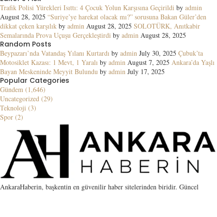
Trafik Polisi Yürekleri Isıttı: 4 Çocuk Yolun Karşısına Geçirildi
by
admin
August 28, 2025
“Suriye’ye harekat olacak mı?” sorusuna Bakan Güler’den
dikkat çeken karşılık
by
admin
August 28, 2025
SOLOTÜRK, Anıtkabir
Semalarında Prova Uçuşu Gerçekleştirdi
by
admin
August 28, 2025
Random Posts
Beypazarı’nda Vatandaş Yılanı Kurtardı
by
admin
July 30, 2025
Çubuk’ta
Motosiklet Kazası: 1 Mevt, 1 Yaralı
by
admin
August 7, 2025
Ankara’da Yaşlı
Bayan Meskeninde Meyyit Bulundu
by
admin
July 17, 2025
Popular Categories
Gündem (1,646)
Uncategorized (29)
Teknoloji (3)
Spor (2)
AnkaraHaberin, başkentin en güvenilir haber sitelerinden biridir. Güncel
gelişmelerin yanı sıra SEO için guest post, link placement ve kaliteli PBN
hizmetleri sunar. Haber ve backlink için tercih edilen adres.