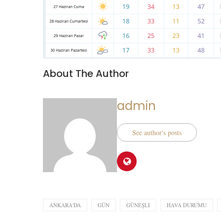
About The Author
admin
See author's posts
ANKARA'DA
GÜN
GÜNEŞLI
HAVA DURUMU