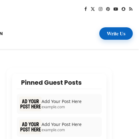
Write Us
N
Pinned Guest Posts
Add Your Post Here
example.com
Add Your Post Here
example.com