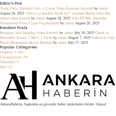
Editor's Pick
Trafik Polisi Yürekleri Isıttı: 4 Çocuk Yolun Karşısına Geçirildi
by
admin
August 28, 2025
“Suriye’ye harekat olacak mı?” sorusuna Bakan Güler’den
dikkat çeken karşılık
by
admin
August 28, 2025
SOLOTÜRK, Anıtkabir
Semalarında Prova Uçuşu Gerçekleştirdi
by
admin
August 28, 2025
Random Posts
Beypazarı’nda Vatandaş Yılanı Kurtardı
by
admin
July 30, 2025
Çubuk’ta
Motosiklet Kazası: 1 Mevt, 1 Yaralı
by
admin
August 7, 2025
Ankara’da Yaşlı
Bayan Meskeninde Meyyit Bulundu
by
admin
July 17, 2025
Popular Categories
Gündem (1,646)
Uncategorized (29)
Teknoloji (3)
Spor (2)
AnkaraHaberin, başkentin en güvenilir haber sitelerinden biridir. Güncel
gelişmelerin yanı sıra SEO için guest post, link placement ve kaliteli PBN