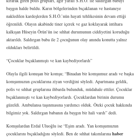
kırarak giren polis grupları, ağır yaralı S.H.Ö. ile saldırgan babayı
baygın halde buldu. Karın bölgelerinden bıçaklanan ve hastaneye
nakledilen kardeşlerden S.H.Ö.’nün hayati tehlikesinin devam ettiği
öğrenildi. Olayın akabinde tiner içerek ve gaz koklayarak intihara
kalkışan Hüseyin Örün’ün ise sıhhat durumunun ciddiyetini koruduğu
aktarıldı. Saldırgan baba ile 2 çocuğunun olay anında konutta yalnız
oldukları belirtildi.
“Çocuklar bıçaklanmıştı ve kan kaybediyorlardı”
Olayla ilgili konuşan bir komşu; “Binadan bir komşumuz aradı ve başka
komşumuzun çocuklarına ziyan verdiğini söyledi. Apartmana geldik,
polis ve sıhhat gruplarına ihbarda bulunduk, müdahale ettiler. Çocuklar
bıçaklanmıştı ve kan kaybediyorlardı. Çocuklardan birinin durumu
güzeldi. Ambulansa taşınmasına yardımcı olduk. Öteki çocuk hakkında
bilgimiz yok. Saldırgan babanın da baygın bir hali vardı” dedi.
Komşulardan Erdal Uluoğlu ise “Eşim aradı. Yan komşumuzun
haber
çocuklarını bıçakladığını söyledi. Ben de sıhhat takımlarına