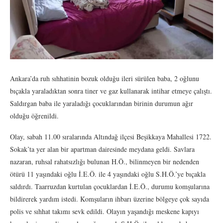
Ankara’da ruh sıhhatinin bozuk olduğu ileri sürülen baba, 2 oğlunu
bıçakla yaraladıktan sonra tiner ve gaz kullanarak intihar etmeye çalıştı.
Saldırgan baba ile yaraladığı çocuklarından birinin durumun ağır
olduğu öğrenildi.
Olay, sabah 11.00 sıralarında Altındağ ilçesi Beşikkaya Mahallesi 1722.
Sokak’ta yer alan bir apartman dairesinde meydana geldi. Savlara
nazaran, ruhsal rahatsızlığı bulunan H.Ö., bilinmeyen bir nedenden
ötürü 11 yaşındaki oğlu İ.E.Ö. ile 4 yaşındaki oğlu S.H.Ö.’ye bıçakla
saldırdı. Taarruzdan kurtulan çocuklardan İ.E.Ö., durumu komşularına
bildirerek yardım istedi. Komşuların ihbarı üzerine bölgeye çok sayıda
polis ve sıhhat takımı sevk edildi. Olayın yaşandığı meskene kapıyı