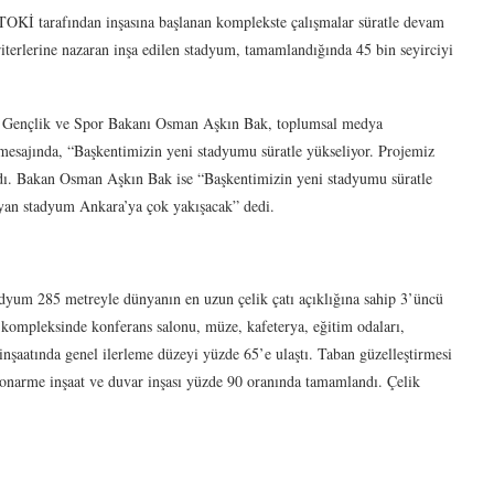
TOKİ tarafından inşasına başlanan komplekste çalışmalar süratle devam
terlerine nazaran inşa edilen stadyum, tamamlandığında 45 bin seyirciyi
le Gençlik ve Spor Bakanı Osman Aşkın Bak, toplumsal medya
 mesajında, “Başkentimizin yeni stadyumu süratle yükseliyor. Projemiz
ndı. Bakan Osman Aşkın Bak ise “Başkentimizin yeni stadyumu süratle
şayan stadyum Ankara’ya çok yakışacak” dedi.
dyum 285 metreyle dünyanın en uzun çelik çatı açıklığına sahip 3’üncü
kompleksinde konferans salonu, müze, kafeterya, eğitim odaları,
nşaatında genel ilerleme düzeyi yüzde 65’e ulaştı. Taban güzelleştirmesi
Betonarme inşaat ve duvar inşası yüzde 90 oranında tamamlandı. Çelik