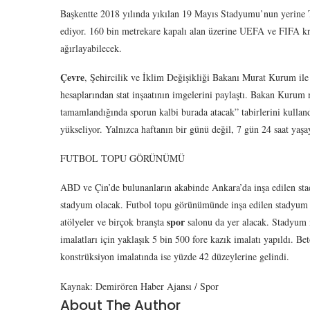
Başkentte 2018 yılında yıkılan 19 Mayıs Stadyumu’nun yerine 
ediyor. 160 bin metrekare kapalı alan üzerine UEFA ve FIFA kri
ağırlayabilecek.
Çevre
, Şehircilik ve İklim Değişikliği Bakanı Murat Kurum i
hesaplarından stat inşaatının imgelerini paylaştı. Bakan Kurum
tamamlandığında sporun kalbi burada atacak” tabirlerini kulla
yükseliyor. Yalnızca haftanın bir günü değil, 7 gün 24 saat ya
FUTBOL TOPU GÖRÜNÜMÜ
ABD ve Çin’de bulunanların akabinde Ankara’da inşa edilen sta
stadyum olacak. Futbol topu görünümünde inşa edilen stadyum 
spor
atölyeler ve birçok branşta
salonu da yer alacak. Stadyum i
imalatları için yaklaşık 5 bin 500 fore kazık imalatı yapıldı. 
konstrüksiyon imalatında ise yüzde 42 düzeylerine gelindi.
Kaynak: Demirören Haber Ajansı / Spor
About The Author