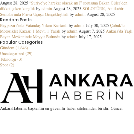
August 28, 2025
“Suriye’ye harekat olacak mı?” sorusuna Bakan Güler’den
dikkat çeken karşılık
by
admin
August 28, 2025
SOLOTÜRK, Anıtkabir
Semalarında Prova Uçuşu Gerçekleştirdi
by
admin
August 28, 2025
Random Posts
Beypazarı’nda Vatandaş Yılanı Kurtardı
by
admin
July 30, 2025
Çubuk’ta
Motosiklet Kazası: 1 Mevt, 1 Yaralı
by
admin
August 7, 2025
Ankara’da Yaşlı
Bayan Meskeninde Meyyit Bulundu
by
admin
July 17, 2025
Popular Categories
Gündem (1,646)
Uncategorized (29)
Teknoloji (3)
Spor (2)
AnkaraHaberin, başkentin en güvenilir haber sitelerinden biridir. Güncel
gelişmelerin yanı sıra SEO için guest post, link placement ve kaliteli PBN
hizmetleri sunar. Haber ve backlink için tercih edilen adres.
Contact us:
contact@yoursite.com