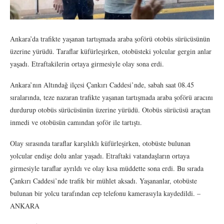
Ankara’da trafikte yaşanan tartışmada araba şoförü otobüs sürücüsünün
üzerine yürüdü. Taraflar küfürleşirken, otobüsteki yolcular gergin anlar
yaşadı. Etraftakilerin ortaya girmesiyle olay sona erdi.
Ankara’nın Altındağ ilçesi Çankırı Caddesi’nde, sabah saat 08.45
sıralarında, teze nazaran trafikte yaşanan tartışmada araba şoförü aracını
durdurup otobüs sürücüsünün üzerine yürüdü. Otobüs sürücüsü araçtan
inmedi ve otobüsün camından şoför ile tartıştı.
Olay sırasında taraflar karşılıklı küfürleşirken, otobüste bulunan
yolcular endişe dolu anlar yaşadı. Etraftaki vatandaşların ortaya
girmesiyle taraflar ayrıldı ve olay kısa müddette sona erdi. Bu sırada
Çankırı Caddesi’nde trafik bir mühlet aksadı. Yaşananlar, otobüste
bulunan bir yolcu tarafından cep telefonu kamerasıyla kaydedildi. –
ANKARA