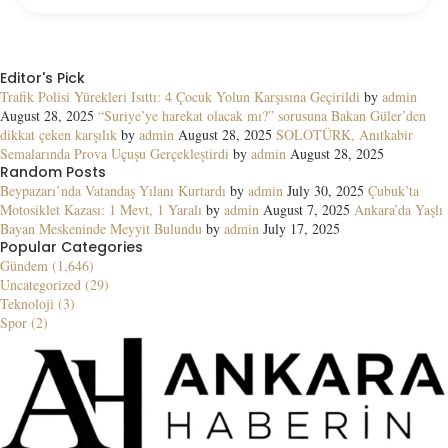
Editor's Pick
Trafik Polisi Yürekleri Isıttı: 4 Çocuk Yolun Karşısına Geçirildi
by
admin
August 28, 2025
“Suriye’ye harekat olacak mı?” sorusuna Bakan Güler’den
dikkat çeken karşılık
by
admin
August 28, 2025
SOLOTÜRK, Anıtkabir
Semalarında Prova Uçuşu Gerçekleştirdi
by
admin
August 28, 2025
Random Posts
Beypazarı’nda Vatandaş Yılanı Kurtardı
by
admin
July 30, 2025
Çubuk’ta
Motosiklet Kazası: 1 Mevt, 1 Yaralı
by
admin
August 7, 2025
Ankara’da Yaşlı
Bayan Meskeninde Meyyit Bulundu
by
admin
July 17, 2025
Popular Categories
Gündem (1,646)
Uncategorized (29)
Teknoloji (3)
Spor (2)