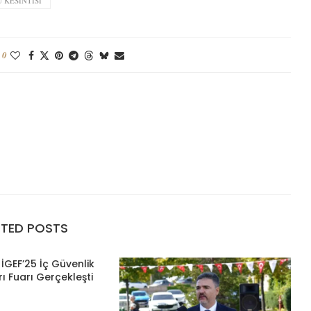
U KESINTISI
0
ATED POSTS
İGEF’25 İç Güvenlik
ı Fuarı Gerçekleşti