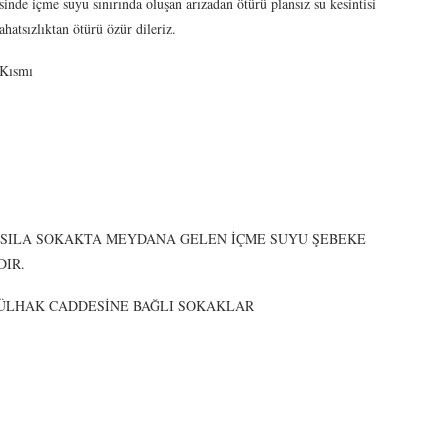
inde içme suyu sınırında oluşan arızadan ötürü plansız su kesintisi
ahatsızlıktan ötürü özür dileriz.
 Kısmı
Sİ SILA SOKAKTA MEYDANA GELEN İÇME SUYU ŞEBEKE
DIR.
İYA ÜLHAK CADDESİNE BAĞLI SOKAKLAR