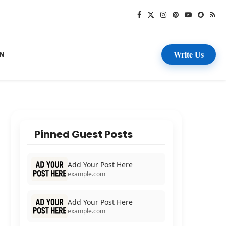
Write Us
N
Pinned Guest Posts
Add Your Post Here
example.com
Add Your Post Here
example.com