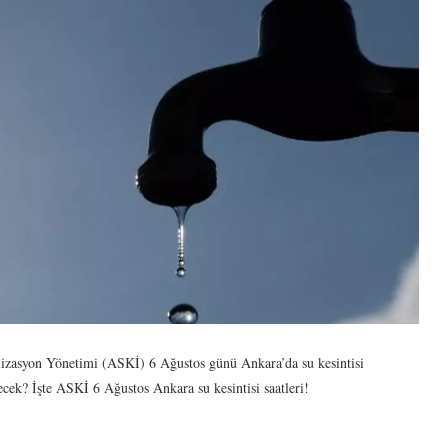
alizasyon Yönetimi (ASKİ) 6 Ağustos günü Ankara’da su kesintisi
lecek? İşte ASKİ 6 Ağustos Ankara su kesintisi saatleri!