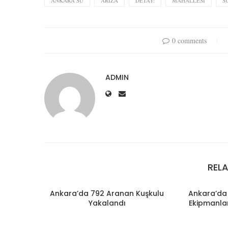
ANKARA SU
ARIZA
DETAY:
MAHALLESI
S
0 comments
ADMIN
REL
Ankara’da 792 Aranan Kuşkulu
Ankara’da 
Yakalandı
Ekipmanlar