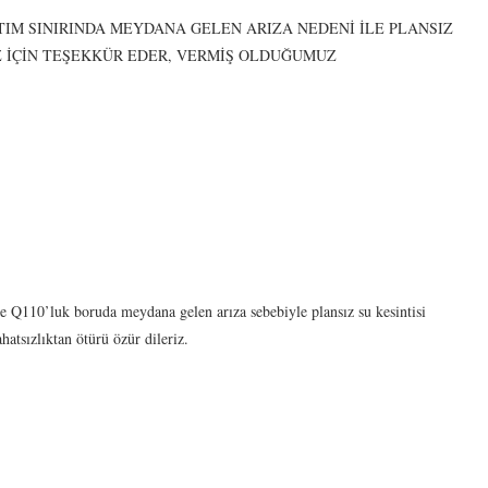
ITIM SINIRINDA MEYDANA GELEN ARIZA NEDENİ İLE PLANSIZ
IZ İÇİN TEŞEKKÜR EDER, VERMİŞ OLDUĞUMUZ
e Q110’luk boruda meydana gelen arıza sebebiyle plansız su kesintisi
hatsızlıktan ötürü özür dileriz.