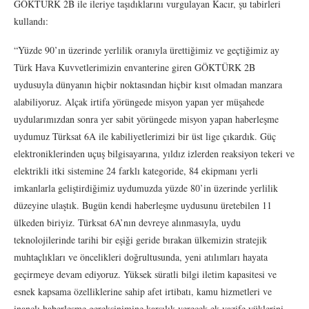
GÖKTÜRK 2B ile ileriye taşıdıklarını vurgulayan Kacır, şu tabirleri
kullandı:
“Yüzde 90’ın üzerinde yerlilik oranıyla ürettiğimiz ve geçtiğimiz ay
Türk Hava Kuvvetlerimizin envanterine giren GÖKTÜRK 2B
uydusuyla dünyanın hiçbir noktasından hiçbir kısıt olmadan manzara
alabiliyoruz. Alçak irtifa yörüngede misyon yapan yer müşahede
uydularımızdan sonra yer sabit yörüngede misyon yapan haberleşme
uydumuz Türksat 6A ile kabiliyetlerimizi bir üst lige çıkardık. Güç
elektroniklerinden uçuş bilgisayarına, yıldız izlerden reaksiyon tekeri ve
elektrikli itki sistemine 24 farklı kategoride, 84 ekipmanı yerli
imkanlarla geliştirdiğimiz uydumuzda yüzde 80’in üzerinde yerlilik
düzeyine ulaştık. Bugün kendi haberleşme uydusunu üretebilen 11
ülkeden biriyiz. Türksat 6A’nın devreye alınmasıyla, uydu
teknolojilerinde tarihi bir eşiği geride bırakan ülkemizin stratejik
muhtaçlıkları ve öncelikleri doğrultusunda, yeni atılımları hayata
geçirmeye devam ediyoruz. Yüksek süratli bilgi iletim kapasitesi ve
esnek kapsama özelliklerine sahip afet irtibatı, kamu hizmetleri ve
inançlı haberleşme gereksinimine karşılık verecek ek vazife yüklerini