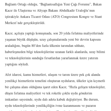
Bağlantı Ortağı olduğu, “Bağlantısallığın Yeni Çağı Forumu”, Bakan
Kacır ile Ulaştırma ve Altyapı Bakanı Abdulkadir Uraloğlu’nun
iştirakiyle Ankara Ticaret Odası (ATO) Congresium Kongre ve Stant
Merkezi’nde gerçekleştirildi.
Kacır, açılışta yaptığı konuşmada, son 20 yılda fırlatma maliyetlerinde
yaşanan büyük düşüşün, uzay çalışmalarında yeni bir devrin kapısını
araladığını, bugün 80’den fazla ülkenin tarımdan sıhhate,
haberleşmeden bilgi teknolojilerine uzanan farklı alanlarda, uzay bilimi
ve teknolojilerinin sunduğu fırsatlardan yararlanmak üzere yatırım
yaptığını söyledi.
Afet idaresi, kamu hizmetleri, ulaşım ve tarım üzere pek çok alanda
yenilikçi hizmetlerin temelini oluşturan uyduların, ülkeler için kıymetli
bir çalışma alanı olduğuna işaret eden Kacır, “Hızla gelişen teknolojiler,
düşen fırlatma maliyetleri ve tek roketle çoklu uydu gönderim
imkanları sayesinde, uydu dalı adeta kabuk değiştiriyor. Bu durum,
uydu teknolojilerinde yenilikçiliğin ivme kazanmasını ve pazarın