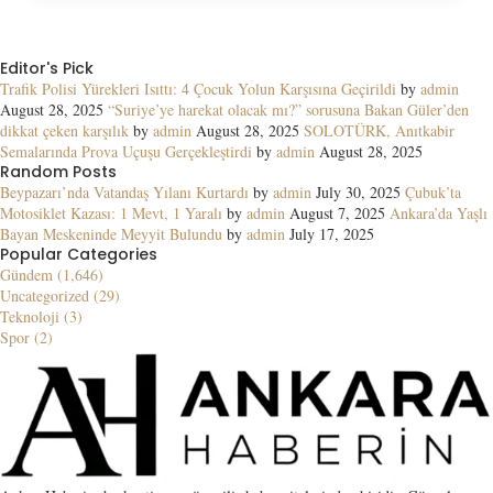
Editor's Pick
Trafik Polisi Yürekleri Isıttı: 4 Çocuk Yolun Karşısına Geçirildi
by
admin
August 28, 2025
“Suriye’ye harekat olacak mı?” sorusuna Bakan Güler’den
dikkat çeken karşılık
by
admin
August 28, 2025
SOLOTÜRK, Anıtkabir
Semalarında Prova Uçuşu Gerçekleştirdi
by
admin
August 28, 2025
Random Posts
Beypazarı’nda Vatandaş Yılanı Kurtardı
by
admin
July 30, 2025
Çubuk’ta
Motosiklet Kazası: 1 Mevt, 1 Yaralı
by
admin
August 7, 2025
Ankara’da Yaşlı
Bayan Meskeninde Meyyit Bulundu
by
admin
July 17, 2025
Popular Categories
Gündem (1,646)
Uncategorized (29)
Teknoloji (3)
Spor (2)