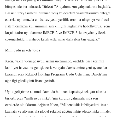
bünyesinde barındıracak Türksat 7A uydumuzun çalışmalarına başladık.
Başarılı uzay tarihçesi bulunan uçuş ve denetim yazılımlarımızı entegre
ederek, uydumuzda en üst seviyede yerlilik oranına ulaşmayı ve ulusal
sistemlerimizin kullanımının sürekliliğini sağlamayı hedefliyoruz. Yeni
kuşak kadro uydularımız İMECE-2 ve İMECE-3’le uzaydan yüksek
çözünürlüklü müşahede kabiliyetlerimizi daha ileri taşıyacağız.”
Milli uydu şirketi yolda
Kacır, yakın yörünge uydularının üretiminde, özelikle özel kesimin
kabiliyet havuzunu genişletecek ve uydu ekosistemine yeni oyuncular
kazandıracak Rekabet İşbirliği Programı Uydu Geliştirme Daveti’nin
ağır ilgi gördüğünü lisana getirdi.
Uydu geliştirme alanında kamuda bulunan kapasiteyi tek çatı altında
birleştirecek “milli uydu şirketi”nin kuruluş çalışmalarında son
evrelerde olduklarına değinen Kacır, “Mühendislik kabiliyetleri, insan
kaynağı ve altyapısıyla global rekabet gücüne sahip olacak şirketimizle,