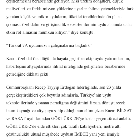
çeşitlenmesini beraberinde getiriyor. Kısa üretim döngüleri, düşük
maliyetleri ve farklı misyon yüklerine uyarlanabilme yetenekleriyle fark
yaratan küçük ve mikro uyduların, tüketici tercihlerinde ön plana
çıkması, özel dalın ve girişimcilik ekosistemlerinin uydu alanında daha
etkin rol almasını mümkün kılıyor.” diye konuştu.
“Türksat 7A uydumuzun çalışmalarına başladık”
Kacır, özel dal öncülüğünde hayata geçirilen ekip uydu yatırımlarının,
haberleşme altyapılarında ihtilal niteliğinde gelişmeleri beraberinde
getirdiğine dikkati çekti.
Cumhurbaşkanı Recep Tayyip Erdoğan liderliğinde, son 23 yılda
gerçekleştirdikleri çok boyutlu adımlarla, Türkiye’nin uydu
teknolojilerinde yaşanan paradigma değişimini fırsata dönüştürecek
insan kaynağı ve altyapıya sahip olduğunun altını çizen Kacır, BİLSAT
ve RASAT uydularından GÖKTÜRK 2B’ye kadar geçen süreci anlattı.
GÖKTÜRK-2’de elde ettikleri çok taraflı kabiliyetleri, metre altı
çözünürlüklü ulusal müşahede uydusu İMECE yani yeni ismiyle