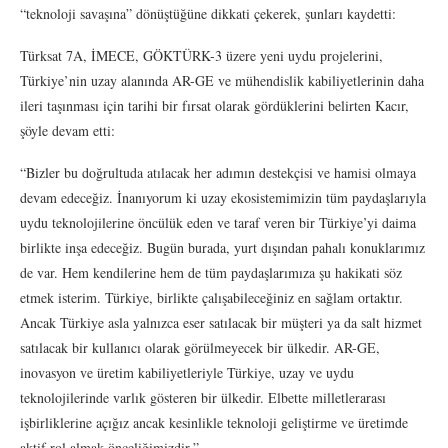
“teknoloji savaşına” dönüştüğüne dikkati çekerek, şunları kaydetti:
Türksat 7A, İMECE, GÖKTÜRK-3 üzere yeni uydu projelerini,
Türkiye’nin uzay alanında AR-GE ve mühendislik kabiliyetlerinin daha
ileri taşınması için tarihi bir fırsat olarak gördüklerini belirten Kacır,
şöyle devam etti:
“Bizler bu doğrultuda atılacak her adımın destekçisi ve hamisi olmaya
devam edeceğiz. İnanıyorum ki uzay ekosistemimizin tüm paydaşlarıyla
uydu teknolojilerine öncülük eden ve taraf veren bir Türkiye’yi daima
birlikte inşa edeceğiz. Bugün burada, yurt dışından pahalı konuklarımız
de var. Hem kendilerine hem de tüm paydaşlarımıza şu hakikati söz
etmek isterim. Türkiye, birlikte çalışabileceğiniz en sağlam ortaktır.
Ancak Türkiye asla yalnızca eser satılacak bir müşteri ya da salt hizmet
satılacak bir kullanıcı olarak görülmeyecek bir ülkedir. AR-GE,
inovasyon ve üretim kabiliyetleriyle Türkiye, uzay ve uydu
teknolojilerinde varlık gösteren bir ülkedir. Elbette milletlerarası
işbirliklerine açığız ancak kesinlikle teknoloji geliştirme ve üretimde
aktif rol almak önceliğimizdir.”