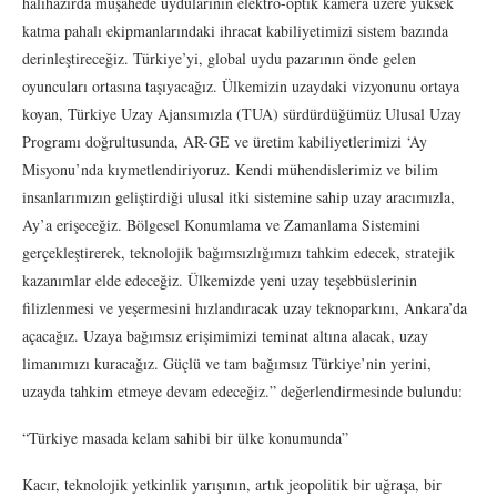
halihazırda müşahede uydularının elektro-optik kamera üzere yüksek
katma pahalı ekipmanlarındaki ihracat kabiliyetimizi sistem bazında
derinleştireceğiz. Türkiye’yi, global uydu pazarının önde gelen
oyuncuları ortasına taşıyacağız. Ülkemizin uzaydaki vizyonunu ortaya
koyan, Türkiye Uzay Ajansımızla (TUA) sürdürdüğümüz Ulusal Uzay
Programı doğrultusunda, AR-GE ve üretim kabiliyetlerimizi ‘Ay
Misyonu’nda kıymetlendiriyoruz. Kendi mühendislerimiz ve bilim
insanlarımızın geliştirdiği ulusal itki sistemine sahip uzay aracımızla,
Ay’a erişeceğiz. Bölgesel Konumlama ve Zamanlama Sistemini
gerçekleştirerek, teknolojik bağımsızlığımızı tahkim edecek, stratejik
kazanımlar elde edeceğiz. Ülkemizde yeni uzay teşebbüslerinin
filizlenmesi ve yeşermesini hızlandıracak uzay teknoparkını, Ankara’da
açacağız. Uzaya bağımsız erişimimizi teminat altına alacak, uzay
limanımızı kuracağız. Güçlü ve tam bağımsız Türkiye’nin yerini,
uzayda tahkim etmeye devam edeceğiz.” değerlendirmesinde bulundu:
“Türkiye masada kelam sahibi bir ülke konumunda”
Kacır, teknolojik yetkinlik yarışının, artık jeopolitik bir uğraşa, bir