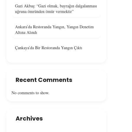
Gazi Akbaş: “Gazi olmak, bayrağın dalgalanması
uğruna ömründen ömür vermektir”
Ankara’da Restoranda Yangın, Yangın Denetim
Altına Alındı
Çankaya’da Bir Restoranda Yangın Çıktı
Recent Comments
No comments to show.
Ankara’da Restoranda Yangın,
Çankaya’da Bir Resto
Yangın Denetim Altına Alındı
Yangın Çıktı
Archives