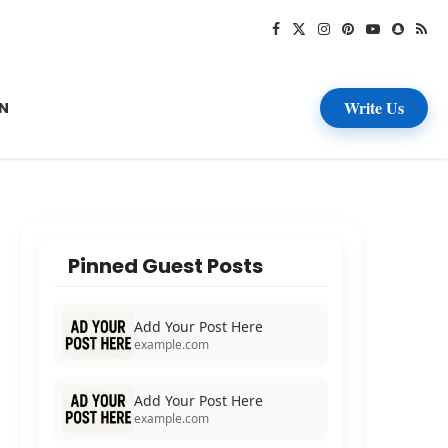
Write Us
N
Pinned Guest Posts
Add Your Post Here
example.com
Add Your Post Here
example.com