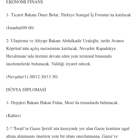
EKONOMİ FİNANS
1- Ticaret Bakanı Ömer Bolat, Türkiye-Senegal İş Forumu’na katılacak
(İstanbul/09.00)
2- Ulaştırma ve Altyapı Bakanı Abdulkadir Uraloğlu, tarihi Avanos
Köprüsü’nün açılış merasimine katılacak, Nevşehir Kapadokya
Havalimanı’nda üretimi devam eden yeni terminal binasında
incelemelerde bulunacak, Valiliği ziyaret edecek.
(Nevşehir/11.00/12.30/13.30)
DÜNYA DİPLOMASİ
1- Dışişleri Bakanı Hakan Fidan, Mısır’da temaslarda bulunacak.
(Kahire)
2-? ?İsrail’in Gazze Şeridi’nin kuzeyinde yer alan Gazze kentinin işgal
altına alınmasını öngören yeni bir planı onaylamasına, Gazze’ye