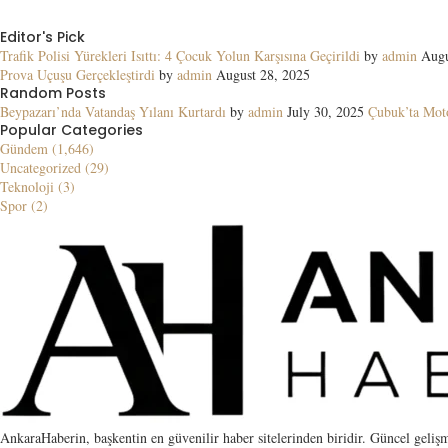
Editor's Pick
Trafik Polisi Yürekleri Isıttı: 4 Çocuk Yolun Karşısına Geçirildi
by
admin
Augu
Prova Uçuşu Gerçekleştirdi
by
admin
August 28, 2025
Random Posts
Beypazarı’nda Vatandaş Yılanı Kurtardı
by
admin
July 30, 2025
Çubuk’ta Moto
Popular Categories
Gündem (1,646)
Uncategorized (29)
Teknoloji (3)
Spor (2)
AnkaraHaberin, başkentin en güvenilir haber sitelerinden biridir. Güncel gelişm