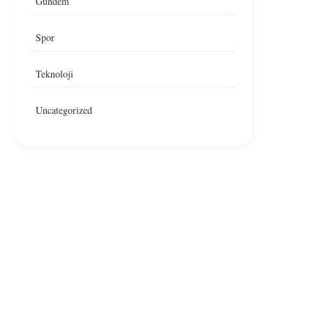
Gündem
Spor
Teknoloji
Uncategorized
Ankara’da Restoranda Yangın,
Çankaya’da Bir Resto
Yangın Denetim Altına Alındı
Yangın Çıktı