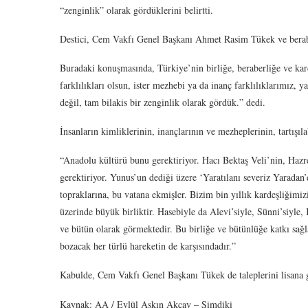
“zenginlik” olarak gördüklerini belirtti.
Destici, Cem Vakfı Genel Başkanı Ahmet Rasim Tükek ve beraber
Buradaki konuşmasında, Türkiye’nin birliğe, beraberliğe ve kar
farklılıkları olsun, ister mezhebi ya da inanç farklılıklarımız, y
değil, tam bilakis bir zenginlik olarak gördük.” dedi.
İnsanların kimliklerinin, inançlarının ve mezheplerinin, tartışıla
“Anadolu kültürü bunu gerektiriyor. Hacı Bektaş Veli’nin, Haz
gerektiriyor. Yunus’un dediği üzere ‘Yaratılanı severiz Yarada
topraklarına, bu vatana ekmişler. Bizim bin yıllık kardeşliğimi
üzerinde büyük birliktir. Hasebiyle da Alevi’siyle, Sünni’siyle, 
ve bütün olarak görmektedir. Bu birliğe ve bütünlüğe katkı sağl
bozacak her türlü hareketin de karşısındadır.”
Kabulde, Cem Vakfı Genel Başkanı Tükek de taleplerini lisana g
Kaynak: AA / Eylül Aşkın Akçay – Şimdiki