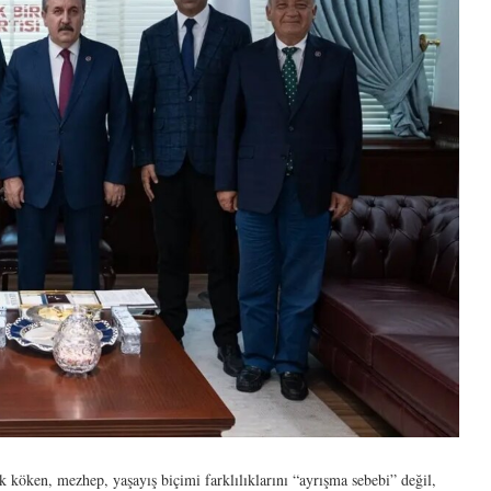
 köken, mezhep, yaşayış biçimi farklılıklarını “ayrışma sebebi” değil,