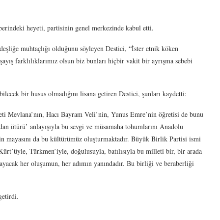
indeki heyeti, partisinin genel merkezinde kabul etti.
deşliğe muhtaçlığı olduğunu söyleyen Destici, “İster etnik köken
aşayış farklılıklarımız olsun biz bunları hiçbir vakit bir ayrışma sebebi
bilecek bir husus olmadığını lisana getiren Destici, şunları kaydetti:
reti Mevlana’nın, Hacı Bayram Veli’nin, Yunus Emre’nin öğretisi de bunu
n’dan ötürü’ anlayışıyla bu sevgi ve müsamaha tohumlarını Anadolu
zin mayasını da bu kültürümüz oluşturmaktadır. Büyük Birlik Partisi ismi
Kürt’üyle, Türkmen’iyle, doğulusuyla, batılısıyla bu milleti bir, bir arada
ayacak her oluşumun, her adımın yanındadır. Bu birliği ve beraberliği
etirdi.