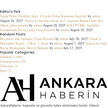
Editor's Pick
Trafik Polisi Yürekleri Isıttı: 4 Çocuk Yolun Karşısına Geçirildi
by
admin
August 28, 2025
“Suriye’ye harekat olacak mı?” sorusuna Bakan Güler’den
dikkat çeken karşılık
by
admin
August 28, 2025
SOLOTÜRK, Anıtkabir
Semalarında Prova Uçuşu Gerçekleştirdi
by
admin
August 28, 2025
Random Posts
Beypazarı’nda Vatandaş Yılanı Kurtardı
by
admin
July 30, 2025
Çubuk’ta
Motosiklet Kazası: 1 Mevt, 1 Yaralı
by
admin
August 7, 2025
Ankara’da Yaşlı
Bayan Meskeninde Meyyit Bulundu
by
admin
July 17, 2025
Popular Categories
Gündem (1,646)
Uncategorized (29)
Teknoloji (3)
Spor (2)
AnkaraHaberin, başkentin en güvenilir haber sitelerinden biridir. Güncel