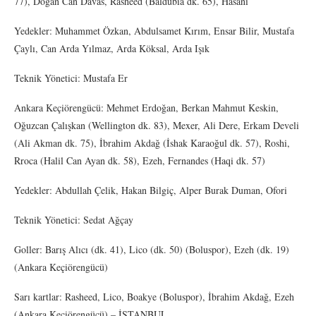
77), Doğan Can Davas, Rasheed (Baldubia dk. 65), Hasani
Yedekler: Muhammet Özkan, Abdulsamet Kırım, Ensar Bilir, Mustafa
Çaylı, Can Arda Yılmaz, Arda Köksal, Arda Işık
Teknik Yönetici: Mustafa Er
Ankara Keçiörengücü: Mehmet Erdoğan, Berkan Mahmut Keskin,
Oğuzcan Çalışkan (Wellington dk. 83), Mexer, Ali Dere, Erkam Develi
(Ali Akman dk. 75), İbrahim Akdağ (İshak Karaoğul dk. 57), Roshi,
Rroca (Halil Can Ayan dk. 58), Ezeh, Fernandes (Haqi dk. 57)
Yedekler: Abdullah Çelik, Hakan Bilgiç, Alper Burak Duman, Ofori
Teknik Yönetici: Sedat Ağçay
Goller: Barış Alıcı (dk. 41), Lico (dk. 50) (Boluspor), Ezeh (dk. 19)
(Ankara Keçiörengücü)
Sarı kartlar: Rasheed, Lico, Boakye (Boluspor), İbrahim Akdağ, Ezeh
(Ankara Keçiörengücü) – İSTANBUL