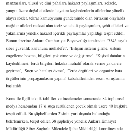
manzaraları, ulusal ve dini pahalara hakaret paylaşımları, zelzele,
yangın üzere doğal afetlerde hayatını kaybedenlerin ailelerine yönelik
alaycı sözler, tekrar kamuoyunun gündeminde olan birtakım olaylarda
mağdur aileleri maksat alan taciz ve tehdit paylaşımları, şehit aileleri ve
yakınlarına yönelik hakaret içerikli paylaşımlar yapıldığı tespit edildi.
Bunun üzerine Ankara Cumhuriyet Başsavcılığı tarafından ‘7545 sayılı
siber güvenlik kanununa muhalefet’, ‘Bilişim sistemi girme, sistemi
engelleme bozma, bilgileri yok etme ve değiştirme’, ‘Kişisel dataların
kaydedilmesi, ferdî bilgileri hukuka muhalif olarak verme ya da ele
geçirme’, ‘Suçu ve hatalıyı övme’, ‘Terör örgütleri ve organize hata
örgütlerinin propagandasını yapma’ kabahatlerinden resen soruşturma
başlatıldı.
Konu ile ilgili teknik tahliller ve incelemeler sonucunda 84 toplumsal
medya hesabından 17’si suça sürüklenen çocuk olmak üzere 40 kuşkulu
tespit edildi. Bu şüphelilerden 2’sinin yurt dışında bulunduğu
belirlenirken, tespit edilen 38 şüpheliye yönelik Ankara Emniyet
Müdürlüğü Siber Suçlarla Mücadele Şube Müdürlüğü koordinesinde