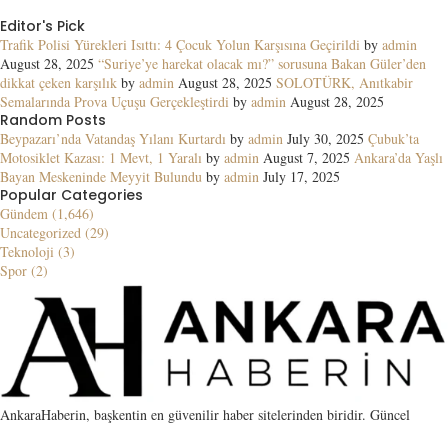
Editor's Pick
Trafik Polisi Yürekleri Isıttı: 4 Çocuk Yolun Karşısına Geçirildi
by
admin
August 28, 2025
“Suriye’ye harekat olacak mı?” sorusuna Bakan Güler’den
dikkat çeken karşılık
by
admin
August 28, 2025
SOLOTÜRK, Anıtkabir
Semalarında Prova Uçuşu Gerçekleştirdi
by
admin
August 28, 2025
Random Posts
Beypazarı’nda Vatandaş Yılanı Kurtardı
by
admin
July 30, 2025
Çubuk’ta
Motosiklet Kazası: 1 Mevt, 1 Yaralı
by
admin
August 7, 2025
Ankara’da Yaşlı
Bayan Meskeninde Meyyit Bulundu
by
admin
July 17, 2025
Popular Categories
Gündem (1,646)
Uncategorized (29)
Teknoloji (3)
Spor (2)
AnkaraHaberin, başkentin en güvenilir haber sitelerinden biridir. Güncel
gelişmelerin yanı sıra SEO için guest post, link placement ve kaliteli PBN