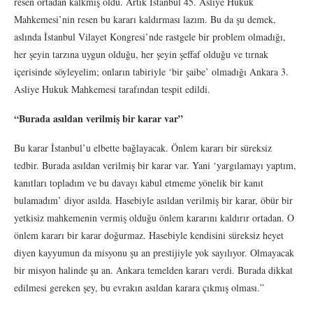
resen ortadan kalkmış oldu. Artık İstanbul 45. Asliye Hukuk
Mahkemesi’nin resen bu kararı kaldırması lazım. Bu da şu demek,
aslında İstanbul Vilayet Kongresi’nde rastgele bir problem olmadığı,
her şeyin tarzına uygun olduğu, her şeyin şeffaf olduğu ve tırnak
içerisinde söyleyelim; onların tabiriyle ‘bir şaibe’ olmadığı Ankara 3.
Asliye Hukuk Mahkemesi tarafından tespit edildi.
“Burada asıldan verilmiş bir karar var”
Bu karar İstanbul’u elbette bağlayacak. Önlem kararı bir süreksiz
tedbir. Burada asıldan verilmiş bir karar var. Yani ‘yargılamayı yaptım,
kanıtları topladım ve bu davayı kabul etmeme yönelik bir kanıt
bulamadım’ diyor asılda. Hasebiyle asıldan verilmiş bir karar, öbür bir
yetkisiz mahkemenin vermiş olduğu önlem kararını kaldırır ortadan. O
önlem kararı bir karar doğurmaz. Hasebiyle kendisini süreksiz heyet
diyen kayyumun da misyonu şu an prestijiyle yok sayılıyor. Olmayacak
bir misyon halinde şu an. Ankara temelden kararı verdi. Burada dikkat
edilmesi gereken şey, bu evrakın asıldan karara çıkmış olması.”