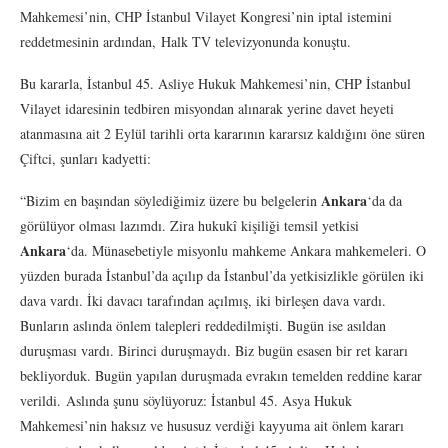
Mahkemesi’nin, CHP İstanbul Vilayet Kongresi’nin iptal istemini
reddetmesinin ardından, Halk TV televizyonunda konuştu.
Bu kararla, İstanbul 45. Asliye Hukuk Mahkemesi’nin, CHP İstanbul
Vilayet idaresinin tedbiren misyondan alınarak yerine davet heyeti
atanmasına ait 2 Eylül tarihli orta kararının kararsız kaldığını öne süren
Çiftci, şunları kadyetti:
Ankara
“Bizim en başından söylediğimiz üzere bu belgelerin
‘da da
görülüyor olması lazımdı. Zira hukukî kişiliği temsil yetkisi
Ankara
‘da. Münasebetiyle misyonlu mahkeme Ankara mahkemeleri. O
yüzden burada İstanbul’da açılıp da İstanbul’da yetkisizlikle görülen iki
dava vardı. İki davacı tarafından açılmış, iki birleşen dava vardı.
Bunların aslında önlem talepleri reddedilmişti. Bugün ise asıldan
duruşması vardı. Birinci duruşmaydı. Biz bugün esasen bir ret kararı
bekliyorduk. Bugün yapılan duruşmada evrakın temelden reddine karar
verildi. Aslında şunu söylüyoruz: İstanbul 45. Asya Hukuk
Mahkemesi’nin haksız ve hususuz verdiği kayyuma ait önlem kararı