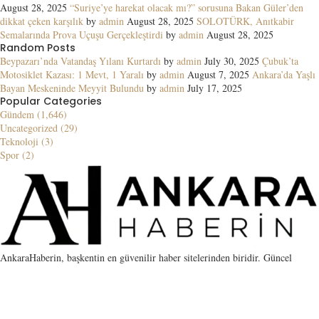
August 28, 2025
“Suriye’ye harekat olacak mı?” sorusuna Bakan Güler’den
dikkat çeken karşılık
by
admin
August 28, 2025
SOLOTÜRK, Anıtkabir
Semalarında Prova Uçuşu Gerçekleştirdi
by
admin
August 28, 2025
Random Posts
Beypazarı’nda Vatandaş Yılanı Kurtardı
by
admin
July 30, 2025
Çubuk’ta
Motosiklet Kazası: 1 Mevt, 1 Yaralı
by
admin
August 7, 2025
Ankara’da Yaşlı
Bayan Meskeninde Meyyit Bulundu
by
admin
July 17, 2025
Popular Categories
Gündem (1,646)
Uncategorized (29)
Teknoloji (3)
Spor (2)
AnkaraHaberin, başkentin en güvenilir haber sitelerinden biridir. Güncel
gelişmelerin yanı sıra SEO için guest post, link placement ve kaliteli PBN
hizmetleri sunar. Haber ve backlink için tercih edilen adres.
Contact us:
contact@yoursite.com