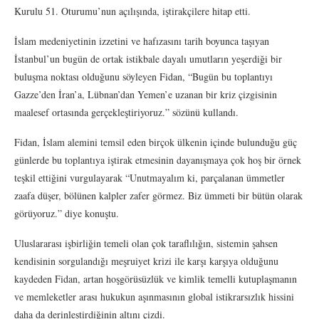
Kurulu 51. Oturumu’nun açılışında, iştirakçilere hitap etti.
İslam medeniyetinin izzetini ve hafızasını tarih boyunca taşıyan
İstanbul’un bugün de ortak istikbale dayalı umutların yeşerdiği bir
buluşma noktası olduğunu söyleyen Fidan, “Bugün bu toplantıyı
Gazze’den İran’a, Lübnan’dan Yemen’e uzanan bir kriz çizgisinin
maalesef ortasında gerçekleştiriyoruz.” sözünü kullandı.
Fidan, İslam alemini temsil eden birçok ülkenin içinde bulunduğu güç
günlerde bu toplantıya iştirak etmesinin dayanışmaya çok hoş bir örnek
teşkil ettiğini vurgulayarak “Unutmayalım ki, parçalanan ümmetler
zaafa düşer, bölünen kalpler zafer görmez. Biz ümmeti bir bütün olarak
görüyoruz.” diye konuştu.
Uluslararası işbirliğin temeli olan çok taraflılığın, sistemin şahsen
kendisinin sorgulandığı meşruiyet krizi ile karşı karşıya olduğunu
kaydeden Fidan, artan hoşgörüsüzlük ve kimlik temelli kutuplaşmanın
ve memleketler arası hukukun aşınmasının global istikrarsızlık hissini
daha da derinleştirdiğinin altını çizdi.