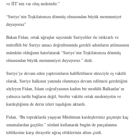
ve İİT’nin var oluş nedenidir.”
“Suriye’nin Teşkilatımıza dönmüş olmasından büyük memnuniyet
duyuyoruz”
Bakan Fidan, ortak uğraşlar sayesinde Suriyeliler ile istikrarlı ve
müreffeh bir Suriye amacı doğrultusunda gerekli adımların atılmasının
mümkün olduğunu hatırlatarak “Suriye’nin Teşkilatımıza dönmüş
olmasından büyük memnuniyet duyuyoruz.” dedi.
Suriye’ye devam eden yaptırımların hafifletilmesi süreciyle eş vakitli
olarak, Suriye halkının yanında olunmaya devam edilmesi gerektiğini
söyleyen Fidan, İslam coğrafyasının kadim bir modülü Balkanlar’ın
yalnızca tarihi bağların değil, birebir vakitte ortak medeniyetin ve
kardeşliğinin de derin izleri taşıdığını aktardı.
Fidan, “Bu topraklarda yaşayan Müslüman kardeşlerimiz geçmişte kaç
sınamalardan geçtiler.” sözünü kullanarak bugün de parçalanma
tehlikesine karşı dirayetle uğraş ettiklerinin altını çizdi.