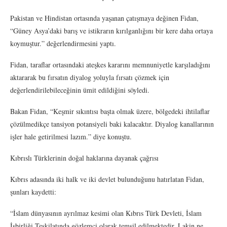
Pakistan ve Hindistan ortasında yaşanan çatışmaya değinen Fidan,
“Güney Asya’daki barış ve istikrarın kırılganlığını bir kere daha ortaya
koymuştur.” değerlendirmesini yaptı.
Fidan, taraflar ortasındaki ateşkes kararını memnuniyetle karşıladığını
aktararak bu fırsatın diyalog yoluyla fırsatı çözmek için
değerlendirilebileceğinin ümit edildiğini söyledi.
Bakan Fidan, “Keşmir sıkıntısı başta olmak üzere, bölgedeki ihtilaflar
çözülmedikçe tansiyon potansiyeli baki kalacaktır. Diyalog kanallarının
işler hale getirilmesi lazım.” diye konuştu.
Kıbrıslı Türklerinin doğal haklarına dayanak çağrısı
Kıbrıs adasında iki halk ve iki devlet bulunduğunu hatırlatan Fidan,
şunları kaydetti:
“İslam dünyasının ayrılmaz kesimi olan Kıbrıs Türk Devleti, İslam
İşbirliği Teşkilatında gözlemci olarak temsil edilmektedir. Lakin ne