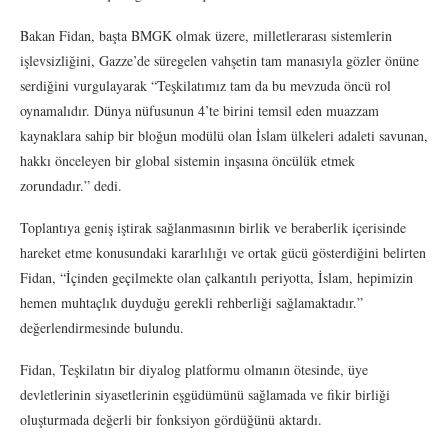
Bakan Fidan, başta BMGK olmak üzere, milletlerarası sistemlerin
işlevsizliğini, Gazze’de süregelen vahşetin tam manasıyla gözler önüne
serdiğini vurgulayarak “Teşkilatımız tam da bu mevzuda öncü rol
oynamalıdır. Dünya nüfusunun 4’te birini temsil eden muazzam
kaynaklara sahip bir bloğun modülü olan İslam ülkeleri adaleti savunan,
hakkı önceleyen bir global sistemin inşasına öncülük etmek
zorundadır.” dedi.
Toplantıya geniş iştirak sağlanmasının birlik ve beraberlik içerisinde
hareket etme konusundaki kararlılığı ve ortak gücü gösterdiğini belirten
Fidan, “İçinden geçilmekte olan çalkantılı periyotta, İslam, hepimizin
hemen muhtaçlık duyduğu gerekli rehberliği sağlamaktadır.”
değerlendirmesinde bulundu.
Fidan, Teşkilatın bir diyalog platformu olmanın ötesinde, üye
devletlerinin siyasetlerinin eşgüdümünü sağlamada ve fikir birliği
oluşturmada değerli bir fonksiyon gördüğünü aktardı.