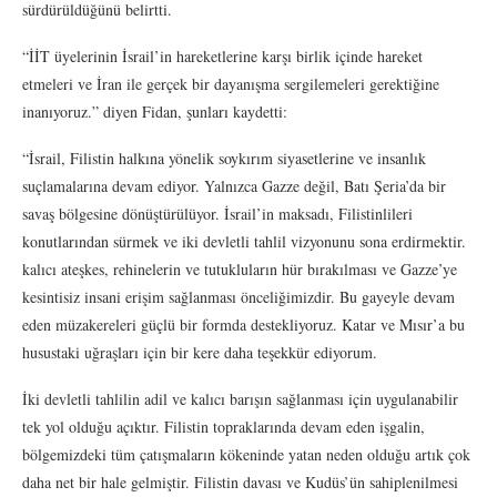
sürdürüldüğünü belirtti.
“İİT üyelerinin İsrail’in hareketlerine karşı birlik içinde hareket
etmeleri ve İran ile gerçek bir dayanışma sergilemeleri gerektiğine
inanıyoruz.” diyen Fidan, şunları kaydetti:
“İsrail, Filistin halkına yönelik soykırım siyasetlerine ve insanlık
suçlamalarına devam ediyor. Yalnızca Gazze değil, Batı Şeria’da bir
savaş bölgesine dönüştürülüyor. İsrail’in maksadı, Filistinlileri
konutlarından sürmek ve iki devletli tahlil vizyonunu sona erdirmektir.
kalıcı ateşkes, rehinelerin ve tutukluların hür bırakılması ve Gazze’ye
kesintisiz insani erişim sağlanması önceliğimizdir. Bu gayeyle devam
eden müzakereleri güçlü bir formda destekliyoruz. Katar ve Mısır’a bu
husustaki uğraşları için bir kere daha teşekkür ediyorum.
İki devletli tahlilin adil ve kalıcı barışın sağlanması için uygulanabilir
tek yol olduğu açıktır. Filistin topraklarında devam eden işgalin,
bölgemizdeki tüm çatışmaların kökeninde yatan neden olduğu artık çok
daha net bir hale gelmiştir. Filistin davası ve Kudüs’ün sahiplenilmesi