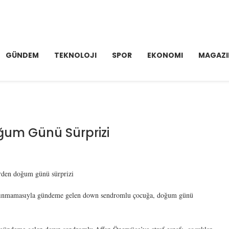
GÜNDEM
TEKNOLOJI
SPOR
EKONOMI
MAGAZI
um Günü Sürprizi
rden doğum günü sürprizi
alınmamasıyla gündeme gelen down sendromlu çocuğa, doğum günü