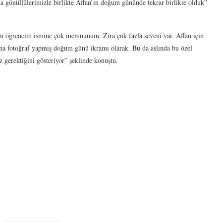
ada gönüllülerimizle birlikte Affan’ın doğum gününde tekrar birlikte olduk”
Ben öğrencim ismine çok memnunum. Zira çok fazla seveni var. Affan için
ı ona fotoğraf yapmış doğum günü ikramı olarak. Bu da aslında bu özel
gerektiğini gösteriyor” şeklinde konuştu.