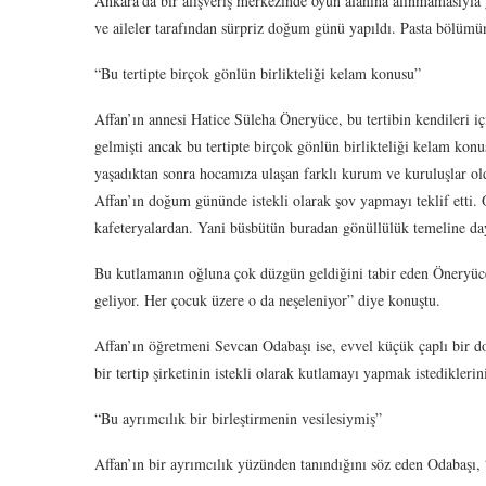
Ankara’da bir alışveriş merkezinde oyun alanına alınmamasıyl
ve aileler tarafından sürpriz doğum günü yapıldı. Pasta bölüm
“Bu tertipte birçok gönlün birlikteliği kelam konusu”
Affan’ın annesi Hatice Süleha Öneryüce, bu tertibin kendileri iç
gelmişti ancak bu tertipte birçok gönlün birlikteliği kelam ko
yaşadıktan sonra hocamıza ulaşan farklı kurum ve kuruluşlar ol
Affan’ın doğum gününde istekli olarak şov yapmayı teklif etti. 
kafeteryalardan. Yani büsbütün buradan gönüllülük temeline daya
Bu kutlamanın oğluna çok düzgün geldiğini tabir eden Öneryüce,
geliyor. Her çocuk üzere o da neşeleniyor” diye konuştu.
Affan’ın öğretmeni Sevcan Odabaşı ise, evvel küçük çaplı bir d
bir tertip şirketinin istekli olarak kutlamayı yapmak istediklerin
“Bu ayrımcılık bir birleştirmenin vesilesiymiş”
Affan’ın bir ayrımcılık yüzünden tanındığını söz eden Odabaşı, 