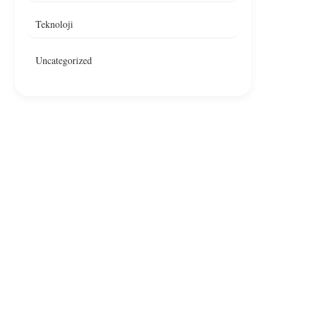
Teknoloji
Uncategorized
Ankara’da Restoranda Yangın,
Çankaya’da Bir Resto
Yangın Denetim Altına Alındı
Yangın Çıktı