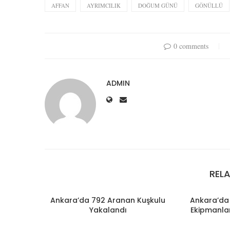
AFFAN
AYRIMCILIK
DOĞUM GÜNÜ
GÖNÜLLÜ
0 comments
ADMIN
REL
Ankara’da 792 Aranan Kuşkulu
Ankara’da 
Yakalandı
Ekipmanlar