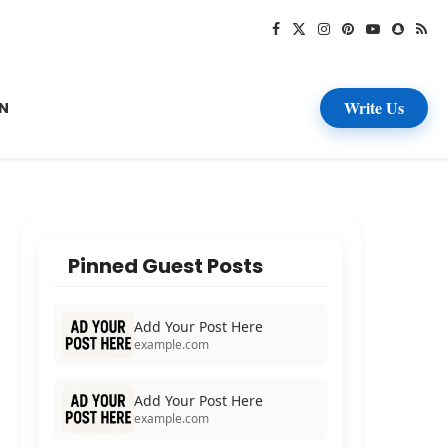
Write Us
N
Pinned Guest Posts
Add Your Post Here
example.com
Add Your Post Here
example.com