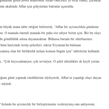
a gündeme gelen down sendromlu Affan Öneryüce’ye etraf esnafı, çocuklar
ünün akabinde Affan için gökyüzüne balonlar uçuruldu.
in büyük mana tabir ettiğini belirterek, “Affan bir ayrımcılıkla gündeme
nusu. O manada önemli manada bir paha söz ediyor bizim için. Biz bu olayı
du gönüllülük aslına dayanaraktan. Bilhassa burada bir sihirbazımız
Onun haricinde tertip şirketleri, tekrar Eryaman’da bulunan
nmış olan bir birliktelik kelam konusu bugün için” tabirlerini kullandı.
 “Çok heyecanlanıyor, çok seviniyor. O şekil etkinlikler de keyfi yerine
oğum günü yapmak istediklerini söyleyerek, Affan’ın yaşadığı olayı duyan
i söyledi.
“Aslında bu ayrımcılık bir birleştirmenin vesilesiymiş onu anlıyorum.