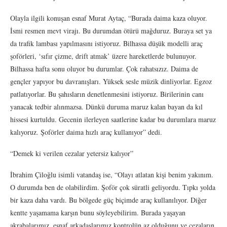
Olayla ilgili konuşan esnaf Murat Aytaç, “Burada daima kaza oluyor.
İsmi resmen mevt virajı. Bu durumdan ötürü mağduruz. Buraya set ya
da trafik lambası yapılmasını istiyoruz. Bilhassa düşük modelli araç
şoförleri, ‘sıfır çizme, drift atmak’ üzere hareketlerde bulunuyor.
Bilhassa hafta sonu oluyor bu durumlar. Çok rahatsızız. Daima de
gençler yapıyor bu davranışları. Yüksek sesle müzik dinliyorlar. Egzoz
patlatıyorlar. Bu şahısların denetlenmesini istiyoruz. Birilerinin canı
yanacak tedbir alınmazsa. Dünkü duruma maruz kalan bayan da kıl
hissesi kurtuldu. Gecenin ilerleyen saatlerine kadar bu durumlara maruz
kalıyoruz. Şoförler daima hızlı araç kullanıyor” dedi.
“Demek ki verilen cezalar yetersiz kalıyor”
İbrahim Çiloğlu isimli vatandaş ise, “Olayı atlatan kişi benim yakınım.
O durumda ben de olabilirdim. Şoför çok süratli geliyordu. Tıpkı yolda
bir kaza daha vardı. Bu bölgede güç biçimde araç kullanılıyor. Diğer
kentte yaşamama karşın bunu söyleyebilirim. Burada yaşayan
akrabalarımız, esnaf arkadaşlarımız kontrolün az olduğunu ve cezaların