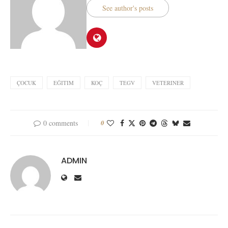
See author's posts
ÇOCUK
EĞITIM
KOÇ
TEGV
VETERINER
0 comments
0
ADMIN