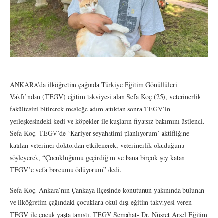
ANKARA’da ilköğretim çağında Türkiye Eğitim Gönüllüleri
Vakfı’ndan (TEGV) eğitim takviyesi alan Sefa Koç (25), veterinerlik
fakültesini bitirerek mesleğe adım attıktan sonra TEGV’in
yerleşkesindeki kedi ve köpekler ile kuşların fiyatsız bakımını üstlendi.
Sefa Koç, TEGV’de ‘Kariyer seyahatimi planlıyorum’ aktifliğine
katılan veteriner doktordan etkilenerek, veterinerlik okuduğunu
söyleyerek, “Çocukluğumu geçirdiğim ve bana birçok şey katan
TEGV’e vefa borcumu ödüyorum” dedi.
Sefa Koç, Ankara’nın Çankaya ilçesinde konutunun yakınında bulunan
ve ilköğretim çağındaki çocuklara okul dışı eğitim takviyesi veren
TEGV ile çocuk yaşta tanıştı. TEGV Semahat- Dr. Nüsret Arsel Eğitim