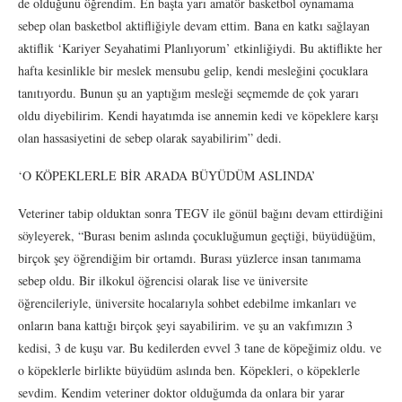
de olduğunu öğrendim. En başta yarı amatör basketbol oynamama
sebep olan basketbol aktifliğiyle devam ettim. Bana en katkı sağlayan
aktiflik ‘Kariyer Seyahatimi Planlıyorum’ etkinliğiydi. Bu aktiflikte her
hafta kesinlikle bir meslek mensubu gelip, kendi mesleğini çocuklara
tanıtıyordu. Bunun şu an yaptığım mesleği seçmemde de çok yararı
oldu diyebilirim. Kendi hayatımda ise annemin kedi ve köpeklere karşı
olan hassasiyetini de sebep olarak sayabilirim” dedi.
‘O KÖPEKLERLE BİR ARADA BÜYÜDÜM ASLINDA’
Veteriner tabip olduktan sonra TEGV ile gönül bağını devam ettirdiğini
söyleyerek, “Burası benim aslında çocukluğumun geçtiği, büyüdüğüm,
birçok şey öğrendiğim bir ortamdı. Burası yüzlerce insan tanımama
sebep oldu. Bir ilkokul öğrencisi olarak lise ve üniversite
öğrencileriyle, üniversite hocalarıyla sohbet edebilme imkanları ve
onların bana kattığı birçok şeyi sayabilirim. ve şu an vakfımızın 3
kedisi, 3 de kuşu var. Bu kedilerden evvel 3 tane de köpeğimiz oldu. ve
o köpeklerle birlikte büyüdüm aslında ben. Köpekleri, o köpeklerle
sevdim. Kendim veteriner doktor olduğumda da onlara bir yarar