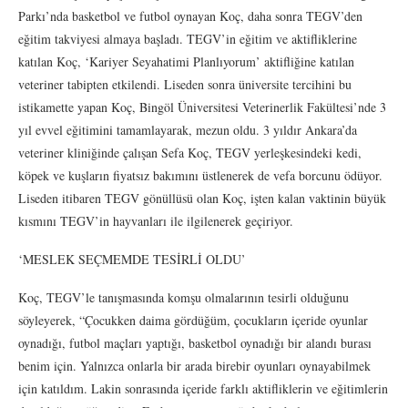
Parkı’nda basketbol ve futbol oynayan Koç, daha sonra TEGV’den
eğitim takviyesi almaya başladı. TEGV’in eğitim ve aktifliklerine
katılan Koç, ‘Kariyer Seyahatimi Planlıyorum’ aktifliğine katılan
veteriner tabipten etkilendi. Liseden sonra üniversite tercihini bu
istikamette yapan Koç, Bingöl Üniversitesi Veterinerlik Fakültesi’nde 3
yıl evvel eğitimini tamamlayarak, mezun oldu. 3 yıldır Ankara’da
veteriner kliniğinde çalışan Sefa Koç, TEGV yerleşkesindeki kedi,
köpek ve kuşların fiyatsız bakımını üstlenerek de vefa borcunu ödüyor.
Liseden itibaren TEGV gönüllüsü olan Koç, işten kalan vaktinin büyük
kısmını TEGV’in hayvanları ile ilgilenerek geçiriyor.
‘MESLEK SEÇMEMDE TESİRLİ OLDU’
Koç, TEGV’le tanışmasında komşu olmalarının tesirli olduğunu
söyleyerek, “Çocukken daima gördüğüm, çocukların içeride oyunlar
oynadığı, futbol maçları yaptığı, basketbol oynadığı bir alandı burası
benim için. Yalnızca onlarla bir arada birebir oyunları oynayabilmek
için katıldım. Lakin sonrasında içeride farklı aktifliklerin ve eğitimlerin