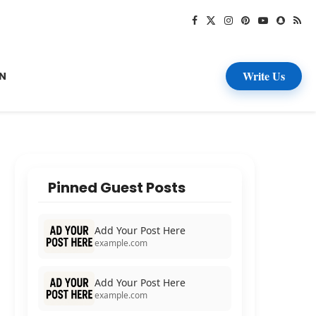
Write Us
N
Pinned Guest Posts
Add Your Post Here
example.com
Add Your Post Here
example.com