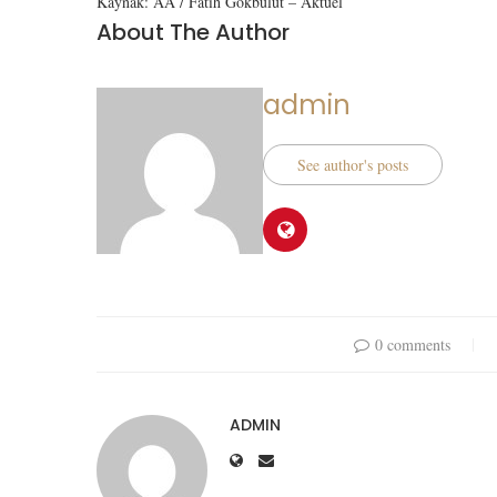
Kaynak: AA / Fatih Gokbulut – Aktüel
About The Author
admin
See author's posts
0 comments
ADMIN