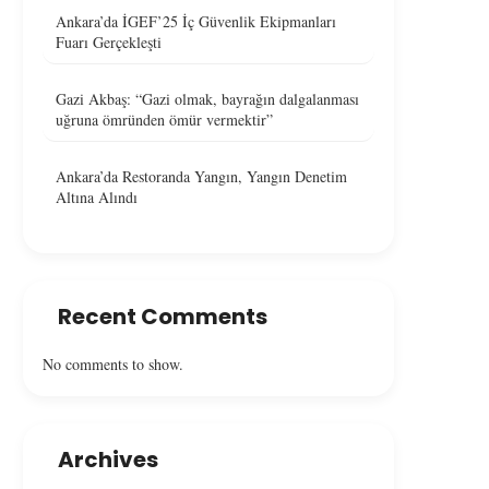
Ankara’da İGEF’25 İç Güvenlik Ekipmanları
Fuarı Gerçekleşti
Gazi Akbaş: “Gazi olmak, bayrağın dalgalanması
uğruna ömründen ömür vermektir”
Ankara’da Restoranda Yangın, Yangın Denetim
Altına Alındı
Recent Comments
No comments to show.
Ankara’da Restoranda Yangın,
Çankaya’da Bir Resto
Yangın Denetim Altına Alındı
Yangın Çıktı
Archives