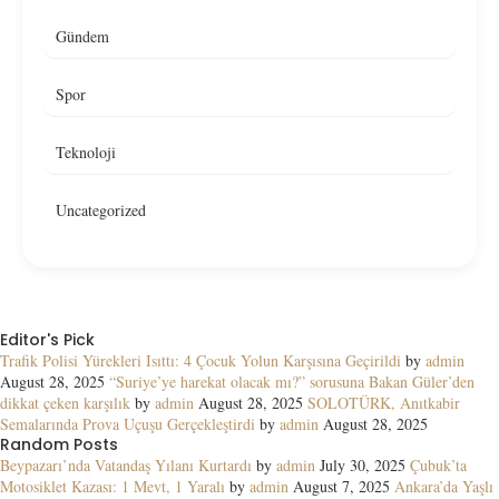
Gündem
Spor
Teknoloji
Uncategorized
Editor's Pick
Trafik Polisi Yürekleri Isıttı: 4 Çocuk Yolun Karşısına Geçirildi
by
admin
August 28, 2025
“Suriye’ye harekat olacak mı?” sorusuna Bakan Güler’den
dikkat çeken karşılık
by
admin
August 28, 2025
SOLOTÜRK, Anıtkabir
Semalarında Prova Uçuşu Gerçekleştirdi
by
admin
August 28, 2025
Random Posts
Beypazarı’nda Vatandaş Yılanı Kurtardı
by
admin
July 30, 2025
Çubuk’ta
Motosiklet Kazası: 1 Mevt, 1 Yaralı
by
admin
August 7, 2025
Ankara’da Yaşlı