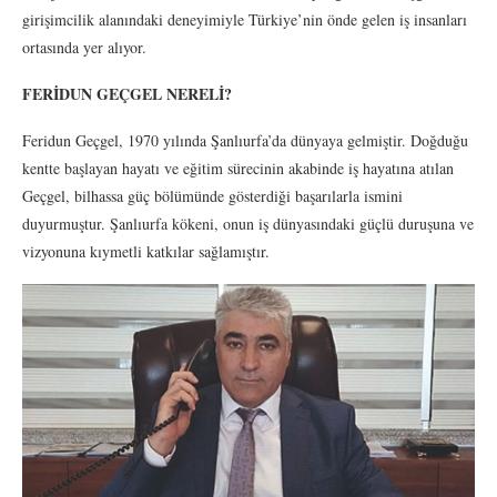
girişimcilik alanındaki deneyimiyle Türkiye’nin önde gelen iş insanları
ortasında yer alıyor.
FERİDUN GEÇGEL NERELİ?
Feridun Geçgel, 1970 yılında Şanlıurfa’da dünyaya gelmiştir. Doğduğu
kentte başlayan hayatı ve eğitim sürecinin akabinde iş hayatına atılan
Geçgel, bilhassa güç bölümünde gösterdiği başarılarla ismini
duyurmuştur. Şanlıurfa kökeni, onun iş dünyasındaki güçlü duruşuna ve
vizyonuna kıymetli katkılar sağlamıştır.