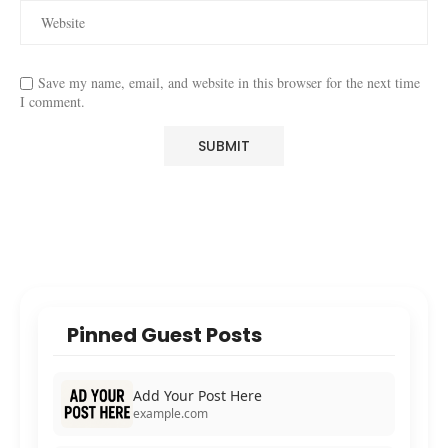
Save my name, email, and website in this browser for the next time
I comment.
Pinned Guest Posts
Add Your Post Here
example.com