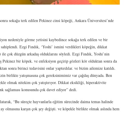
nra sokağa terk edilen Pekinez cinsi köpeği, Ankara Üniversitesi’nde
iyon nedeniyle görme yetisini kaybedince sokağa terk edilen ve bir
sahiplendi. Ezgi Fındık, ‘Yoshi’ ismini verdikleri köpeğin, dikkat
 ile çok düzgün arkadaş olduklarını söyledi. Ezgi Fındık, Yoshi’nin
ş Pekinez bir köpek. ve enfeksiyon geçirip gözleri kör olduktan sonra da
ktan sonra birinci tedavisini onlar yaptırdılar. ve bizim ailemize katıldı.
izin birlikte yatışmasına çok gereksinimimiz var çağdaş dünyada. Ben
e olmak nitekim çok yatıştırıyor. Dikkat eksikliği, hiperaktivite
enk sağlaması konusunda çok davet ediyor” dedi.
latarak, “Bu süreçte hayvanlarla eğitim sürecinde daima temas halinde
ay olmasına karşın çok şey değişti. ve köpekle birlikte olmak aslında hem