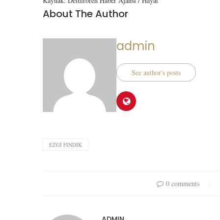
Kaynak: Demirören Haber Ajansı / Hayat
About The Author
admin
See author's posts
EZGI FINDIK
0 comments
ADMIN