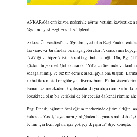
ANKARA’da enfeksiyon nedeniyle görme yetisini kaybettikten so
öğretim üyesi Ezgi Fındık sahiplendi.
Ankara Üniversitesi’nde öğretim üyesi olan Ezgi Fındık, enfeks
hayvansever tarafından barınağa götürülen Pekinez cinsi köpeği 
eksikliği ve hiperaktivite bozukluğu bulunan oğlu Ulaş Ege (11)
gözlerinin görmediğini aktararak, “Yıllarca üretimde kullanılmı
sokağa atılmış. ve biz bir dernek aracılığıyla ona ulaştık. Barına
ve hakikaten biz koregülasyon diyoruz buna. Hudut sistemlerim
bunun üzerine akademik çalışmalar da yürütüyorum. ve bir köpekl
bozukluğu olan bir yetişkini de bir çocuğu da kendi ritmine ah
Ezgi Fındık, oğlunun özel eğitim merkezinde eğitim aldığını an
bulundu. Yoshi, hayatımıza girdiğinden bu yana şimdi daha 1,5 
benim için hem oğlum için çok şey değiştirdi” diye konuştu.