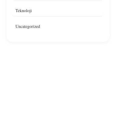
Teknoloji
Uncategorized
Ankara’da Restoranda Yangın,
Çankaya’da Bir Resto
Yangın Denetim Altına Alındı
Yangın Çıktı