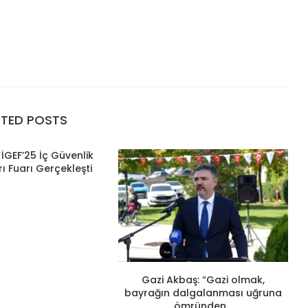
ATED POSTS
İGEF’25 İç Güvenlik
ı Fuarı Gerçekleşti
Gazi Akbaş: “Gazi olmak,
bayrağın dalgalanması uğruna
ömründen...