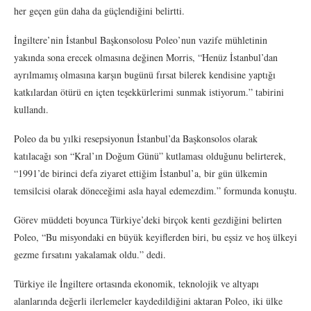
her geçen gün daha da güçlendiğini belirtti.
İngiltere’nin İstanbul Başkonsolosu Poleo’nun vazife mühletinin
yakında sona erecek olmasına değinen Morris, “Henüz İstanbul’dan
ayrılmamış olmasına karşın bugünü fırsat bilerek kendisine yaptığı
katkılardan ötürü en içten teşekkürlerimi sunmak istiyorum.” tabirini
kullandı.
Poleo da bu yılki resepsiyonun İstanbul’da Başkonsolos olarak
katılacağı son “Kral’ın Doğum Günü” kutlaması olduğunu belirterek,
“1991’de birinci defa ziyaret ettiğim İstanbul’a, bir gün ülkemin
temsilcisi olarak döneceğimi asla hayal edemezdim.” formunda konuştu.
Görev müddeti boyunca Türkiye’deki birçok kenti gezdiğini belirten
Poleo, “Bu misyondaki en büyük keyiflerden biri, bu eşsiz ve hoş ülkeyi
gezme fırsatını yakalamak oldu.” dedi.
Türkiye ile İngiltere ortasında ekonomik, teknolojik ve altyapı
alanlarında değerli ilerlemeler kaydedildiğini aktaran Poleo, iki ülke