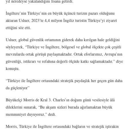
yıl neredeyse yakalandığını lisana getirdi.
İngiltere’nin Türkiye’nin en büyük üçüncü turizm pazarı olduğunu
aktaran Usluer, 2023’te 4,4 milyon İngiliz turistin Türkiye’yi ziyaret
ettiğini söz etti.
Usluer, global güvenlik ortamının giderek daha kırılgan hale geldiğini
söyleyerek, “Türkiye ve İngiltere, bölgesel ve global ölçekte çok çeşitli
mevzularda ortak görüşü paylaşmaktadır. Ortak eforlarımız, Avrupa’nın
güvenliği, istikrarı ve refahına değerli ölçüde katkı sağlamaktadır.” diye
konuştu.
“Türkiye ile İngiltere ortasındaki stratejik paydaşlık her geçen gün daha
da güçleniyor”
Büyükelçi Morris de Kral 3. Charles’ın doğum günü vesilesiyle âlâ
dileklerini sunarak, “Bu akşam sizleri burada ağırlamaktan büyük
memnuniyet duyuyoruz.” dedi.
Morris, Türkiye ile İngiltere ortasındaki bağların ve stratejik iştirakin