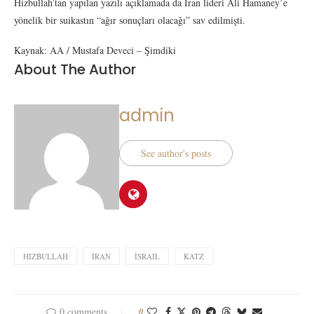
Hizbullah’tan yapılan yazılı açıklamada da İran lideri Ali Hamaney’e
yönelik bir suikastın “ağır sonuçları olacağı” sav edilmişti.
Kaynak: AA / Mustafa Deveci – Şimdiki
About The Author
admin
See author's posts
HIZBULLAH
İRAN
İSRAIL
KATZ
0 comments
0