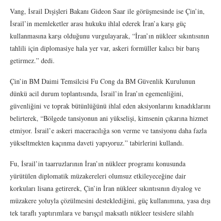
Vang, İsrail Dışişleri Bakanı Gideon Saar ile görüşmesinde ise Çin’in,
İsrail’in memleketler arası hukuku ihlal ederek İran’a karşı güç
kullanmasına karşı olduğunu vurgulayarak, “İran’ın nükleer sıkıntısının
tahlili için diplomasiye hala yer var, askeri formüller kalıcı bir barış
getirmez.” dedi.
Çin’in BM Daimi Temsilcisi Fu Cong da BM Güvenlik Kurulunun
dünkü acil durum toplantısında, İsrail’in İran’ın egemenliğini,
güvenliğini ve toprak bütünlüğünü ihlal eden aksiyonlarını kınadıklarını
belirterek, “Bölgede tansiyonun ani yükselişi, kimsenin çıkarına hizmet
etmiyor. İsrail’e askeri maceracılığa son verme ve tansiyonu daha fazla
yükseltmekten kaçınma daveti yapıyoruz.” tabirlerini kullandı.
Fu, İsrail’in taarruzlarının İran’ın nükleer programı konusunda
yürütülen diplomatik müzakereleri olumsuz etkileyeceğine dair
korkuları lisana getirerek, Çin’in İran nükleer sıkıntısının diyalog ve
müzakere yoluyla çözülmesini desteklediğini, güç kullanımına, yasa dışı
tek taraflı yaptırımlara ve barışçıl maksatlı nükleer tesislere silahlı