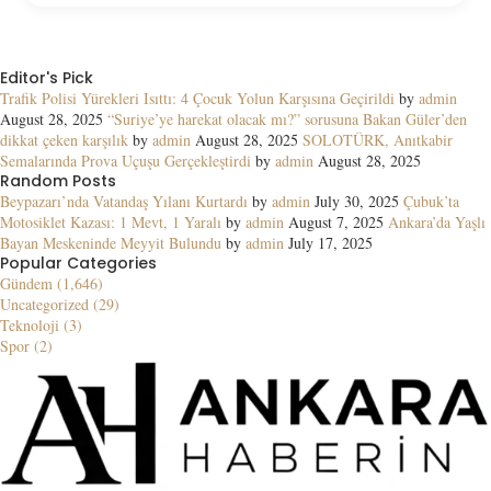
Editor's Pick
Trafik Polisi Yürekleri Isıttı: 4 Çocuk Yolun Karşısına Geçirildi
by
admin
August 28, 2025
“Suriye’ye harekat olacak mı?” sorusuna Bakan Güler’den
dikkat çeken karşılık
by
admin
August 28, 2025
SOLOTÜRK, Anıtkabir
Semalarında Prova Uçuşu Gerçekleştirdi
by
admin
August 28, 2025
Random Posts
Beypazarı’nda Vatandaş Yılanı Kurtardı
by
admin
July 30, 2025
Çubuk’ta
Motosiklet Kazası: 1 Mevt, 1 Yaralı
by
admin
August 7, 2025
Ankara’da Yaşlı
Bayan Meskeninde Meyyit Bulundu
by
admin
July 17, 2025
Popular Categories
Gündem (1,646)
Uncategorized (29)
Teknoloji (3)
Spor (2)