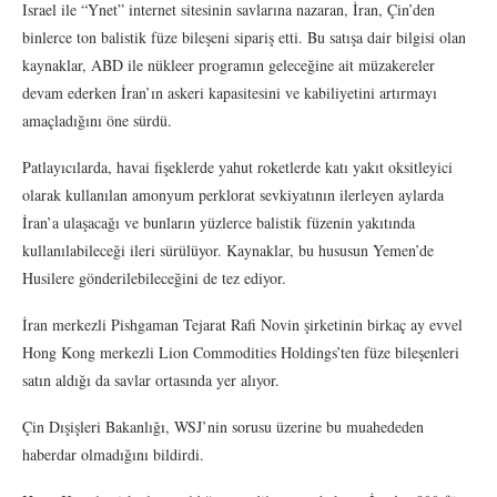
Israel ile “Ynet” internet sitesinin savlarına nazaran, İran, Çin’den
binlerce ton balistik füze bileşeni sipariş etti. Bu satışa dair bilgisi olan
kaynaklar, ABD ile nükleer programın geleceğine ait müzakereler
devam ederken İran’ın askeri kapasitesini ve kabiliyetini artırmayı
amaçladığını öne sürdü.
Patlayıcılarda, havai fişeklerde yahut roketlerde katı yakıt oksitleyici
olarak kullanılan amonyum perklorat sevkiyatının ilerleyen aylarda
İran’a ulaşacağı ve bunların yüzlerce balistik füzenin yakıtında
kullanılabileceği ileri sürülüyor. Kaynaklar, bu hususun Yemen’de
Husilere gönderilebileceğini de tez ediyor.
İran merkezli Pishgaman Tejarat Rafi Novin şirketinin birkaç ay evvel
Hong Kong merkezli Lion Commodities Holdings’ten füze bileşenleri
satın aldığı da savlar ortasında yer alıyor.
Çin Dışişleri Bakanlığı, WSJ’nin sorusu üzerine bu muahededen
haberdar olmadığını bildirdi.