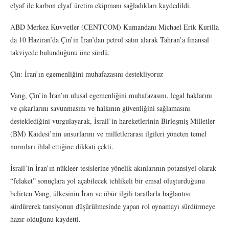
elyaf ile karbon elyaf üretim ekipmanı sağladıkları kaydedildi.
ABD Merkez Kuvvetler (CENTCOM) Kumandanı Michael Erik Kurilla
da 10 Haziran’da Çin’in İran’dan petrol satın alarak Tahran’a finansal
takviyede bulunduğunu öne sürdü.
Çin: İran’ın egemenliğini muhafazasını destekliyoruz
Vang, Çin’in İran’ın ulusal egemenliğini muhafazasını, legal haklarını
ve çıkarlarını savunmasını ve halkının güvenliğini sağlamasını
desteklediğini vurgulayarak, İsrail’in hareketlerinin Birleşmiş Milletler
(BM) Kaidesi’nin unsurlarını ve milletlerarası ilgileri yöneten temel
normları ihlal ettiğine dikkati çekti.
İsrail’in İran’ın nükleer tesislerine yönelik akınlarının potansiyel olarak
“felaket” sonuçlara yol açabilecek tehlikeli bir emsal oluşturduğunu
belirten Vang, ülkesinin İran ve öbür ilgili taraflarla bağlantısı
sürdürerek tansiyonun düşürülmesinde yapan rol oynamayı sürdürmeye
hazır olduğunu kaydetti.