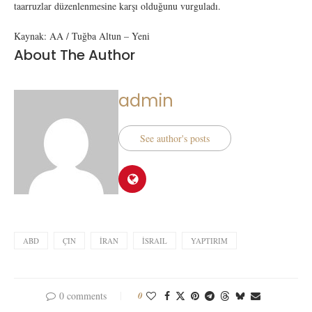
taarruzlar düzenlenmesine karşı olduğunu vurguladı.
Kaynak: AA / Tuğba Altun – Yeni
About The Author
admin
See author's posts
ABD
ÇIN
İRAN
İSRAIL
YAPTIRIM
0 comments
0