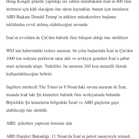
Hong Konglu şirketle yapıldığı sav edilen mutabakatın İran’ın 800 füze
üretmesi için kâfi olacağını öne süren kaynaklar, bunun için imzaların
ABD Başkanı Donald Trump’ın nükleer müzakerelere başlama
teklifinden evvel atılmış olabileceğini savundu.
İran’ın evvelden de Çin’den balistik füze bileşeni aldığı öne sürülüyor
WSJ’nin haberindeki tezlere nazaran, bu yılın başlarında İran’ın Çin’den
1000 ton sodyum perklorat satın aldı ve sevkiyat gemileri İran’a şubat-
mart aylarında ulaştı. Yetkililer, bu unsurun 260 kısa menzilli füzede
kullanılabileceğini belirtti.
İngiltere merkezli The Times’ın 8 Nisan’daki savına nazaran de İran,
nisanda Irak’taki Şii kümelere balistik füze sevkiyatında bulundu.
Böylelikle Şii kümelerin bölgedeki İsrail ve ABD güçlerini gaye
alabileceği öne sürüldü.
ABD, şirketleri yaptırım listesine aldı
ABD Dışişleri Bakanlığı, 11 Nisan’da İran’ın petrol sanayisiyle temaslı