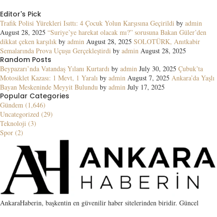
Editor's Pick
Trafik Polisi Yürekleri Isıttı: 4 Çocuk Yolun Karşısına Geçirildi
by
admin
August 28, 2025
“Suriye’ye harekat olacak mı?” sorusuna Bakan Güler’den
dikkat çeken karşılık
by
admin
August 28, 2025
SOLOTÜRK, Anıtkabir
Semalarında Prova Uçuşu Gerçekleştirdi
by
admin
August 28, 2025
Random Posts
Beypazarı’nda Vatandaş Yılanı Kurtardı
by
admin
July 30, 2025
Çubuk’ta
Motosiklet Kazası: 1 Mevt, 1 Yaralı
by
admin
August 7, 2025
Ankara’da Yaşlı
Bayan Meskeninde Meyyit Bulundu
by
admin
July 17, 2025
Popular Categories
Gündem (1,646)
Uncategorized (29)
Teknoloji (3)
Spor (2)
AnkaraHaberin, başkentin en güvenilir haber sitelerinden biridir. Güncel
gelişmelerin yanı sıra SEO için guest post, link placement ve kaliteli PBN