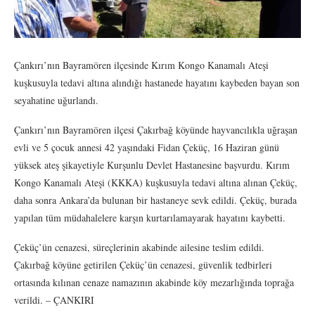
Çankırı’nın Bayramören ilçesinde Kırım Kongo Kanamalı Ateşi
kuşkusuyla tedavi altına alındığı hastanede hayatını kaybeden bayan son
seyahatine uğurlandı.
Çankırı’nın Bayramören ilçesi Çakırbağ köyünde hayvancılıkla uğraşan
evli ve 5 çocuk annesi 42 yaşındaki Fidan Çeküç, 16 Haziran günü
yüksek ateş şikayetiyle Kurşunlu Devlet Hastanesine başvurdu. Kırım
Kongo Kanamalı Ateşi (KKKA) kuşkusuyla tedavi altına alınan Çeküç,
daha sonra Ankara’da bulunan bir hastaneye sevk edildi. Çeküç, burada
yapılan tüm müdahalelere karşın kurtarılamayarak hayatını kaybetti.
Çeküç’ün cenazesi, süreçlerinin akabinde ailesine teslim edildi.
Çakırbağ köyüne getirilen Çeküç’ün cenazesi, güvenlik tedbirleri
ortasında kılınan cenaze namazının akabinde köy mezarlığında toprağa
verildi. – ÇANKIRI