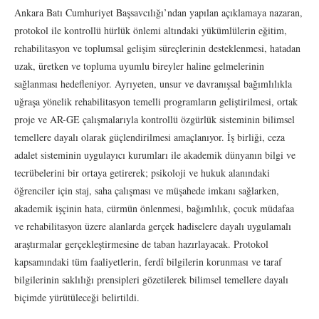
Ankara Batı Cumhuriyet Başsavcılığı’ndan yapılan açıklamaya nazaran,
protokol ile kontrollü hürlük önlemi altındaki yükümlülerin eğitim,
rehabilitasyon ve toplumsal gelişim süreçlerinin desteklenmesi, hatadan
uzak, üretken ve topluma uyumlu bireyler haline gelmelerinin
sağlanması hedefleniyor. Ayrıyeten, unsur ve davranışsal bağımlılıkla
uğraşa yönelik rehabilitasyon temelli programların geliştirilmesi, ortak
proje ve AR-GE çalışmalarıyla kontrollü özgürlük sisteminin bilimsel
temellere dayalı olarak güçlendirilmesi amaçlanıyor. İş birliği, ceza
adalet sisteminin uygulayıcı kurumları ile akademik dünyanın bilgi ve
tecrübelerini bir ortaya getirerek; psikoloji ve hukuk alanındaki
öğrenciler için staj, saha çalışması ve müşahede imkanı sağlarken,
akademik işçinin hata, cürmün önlenmesi, bağımlılık, çocuk müdafaa
ve rehabilitasyon üzere alanlarda gerçek hadiselere dayalı uygulamalı
araştırmalar gerçekleştirmesine de taban hazırlayacak. Protokol
kapsamındaki tüm faaliyetlerin, ferdî bilgilerin korunması ve taraf
bilgilerinin saklılığı prensipleri gözetilerek bilimsel temellere dayalı
biçimde yürütüleceği belirtildi.