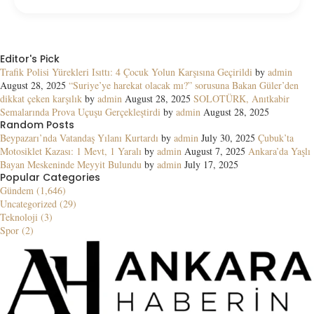
Editor's Pick
Trafik Polisi Yürekleri Isıttı: 4 Çocuk Yolun Karşısına Geçirildi
by
admin
August 28, 2025
“Suriye’ye harekat olacak mı?” sorusuna Bakan Güler’den
dikkat çeken karşılık
by
admin
August 28, 2025
SOLOTÜRK, Anıtkabir
Semalarında Prova Uçuşu Gerçekleştirdi
by
admin
August 28, 2025
Random Posts
Beypazarı’nda Vatandaş Yılanı Kurtardı
by
admin
July 30, 2025
Çubuk’ta
Motosiklet Kazası: 1 Mevt, 1 Yaralı
by
admin
August 7, 2025
Ankara’da Yaşlı
Bayan Meskeninde Meyyit Bulundu
by
admin
July 17, 2025
Popular Categories
Gündem (1,646)
Uncategorized (29)
Teknoloji (3)
Spor (2)