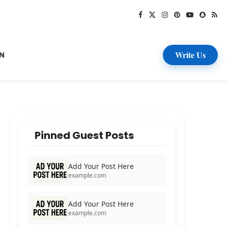
Write Us
N
Pinned Guest Posts
Add Your Post Here
example.com
Add Your Post Here
example.com