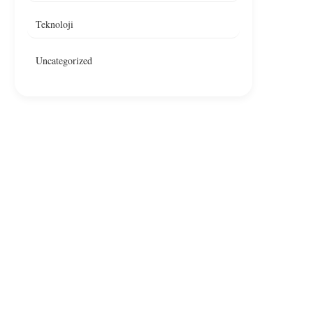
Teknoloji
Ankara’da Restoranda Yangın,
Çankaya’da Bir Resto
Yangın Denetim Altına Alındı
Yangın Çıktı
Uncategorized