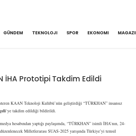
GÜNDEM
TEKNOLOJI
SPOR
EKONOMI
MAGAZI
 İHA Prototipi Takdim Edildi
gösteren KAAN Teknoloji Kulübü’nün geliştirdiği “TÜRKHAN” insansız
çeli
‘ye takdim edildiği bildirildi.
l medya hesabından yaptığı paylaşımda, “TÜRKHAN” isimli İHA’nın, 24-
 düzenlenecek Milletlerarası SUAS-2025 yarışında Türkiye’yi temsil