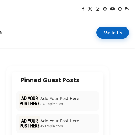
Write Us
N
Pinned Guest Posts
Add Your Post Here
example.com
Add Your Post Here
example.com