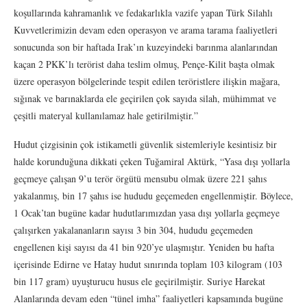
koşullarında kahramanlık ve fedakarlıkla vazife yapan Türk Silahlı
Kuvvetlerimizin devam eden operasyon ve arama tarama faaliyetleri
sonucunda son bir haftada Irak’ın kuzeyindeki barınma alanlarından
kaçan 2 PKK’lı terörist daha teslim olmuş, Pençe-Kilit başta olmak
üzere operasyon bölgelerinde tespit edilen teröristlere ilişkin mağara,
sığınak ve barınaklarda ele geçirilen çok sayıda silah, mühimmat ve
çeşitli materyal kullanılamaz hale getirilmiştir.”
Hudut çizgisinin çok istikametli güvenlik sistemleriyle kesintisiz bir
halde korunduğuna dikkati çeken Tuğamiral Aktürk, “Yasa dışı yollarla
geçmeye çalışan 9’u terör örgütü mensubu olmak üzere 221 şahıs
yakalanmış, bin 17 şahıs ise hududu geçemeden engellenmiştir. Böylece,
1 Ocak’tan bugüne kadar hudutlarımızdan yasa dışı yollarla geçmeye
çalışırken yakalananların sayısı 3 bin 304, hududu geçemeden
engellenen kişi sayısı da 41 bin 920’ye ulaşmıştır. Yeniden bu hafta
içerisinde Edirne ve Hatay hudut sınırında toplam 103 kilogram (103
bin 117 gram) uyuşturucu husus ele geçirilmiştir. Suriye Harekat
Alanlarında devam eden “tünel imha” faaliyetleri kapsamında bugüne