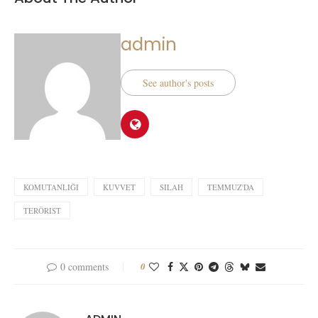
admin
See author's posts
KOMUTANLIĞI
KUVVET
SILAH
TEMMUZ'DA
TERÖRIST
0 comments
0