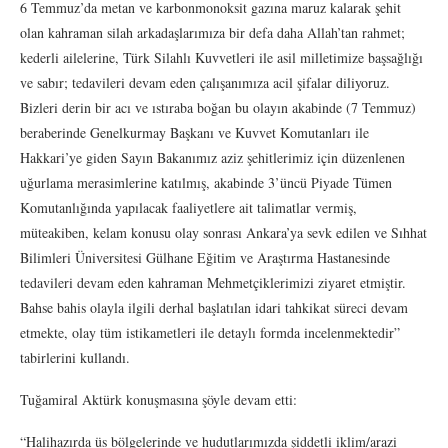
6 Temmuz’da metan ve karbonmonoksit gazına maruz kalarak şehit
olan kahraman silah arkadaşlarımıza bir defa daha Allah’tan rahmet;
kederli ailelerine, Türk Silahlı Kuvvetleri ile asil milletimize başsağlığı
ve sabır; tedavileri devam eden çalışanımıza acil şifalar diliyoruz.
Bizleri derin bir acı ve ıstıraba boğan bu olayın akabinde (7 Temmuz)
beraberinde Genelkurmay Başkanı ve Kuvvet Komutanları ile
Hakkari’ye giden Sayın Bakanımız aziz şehitlerimiz için düzenlenen
uğurlama merasimlerine katılmış, akabinde 3’üncü Piyade Tümen
Komutanlığında yapılacak faaliyetlere ait talimatlar vermiş,
müteakiben, kelam konusu olay sonrası Ankara’ya sevk edilen ve Sıhhat
Bilimleri Üniversitesi Gülhane Eğitim ve Araştırma Hastanesinde
tedavileri devam eden kahraman Mehmetçiklerimizi ziyaret etmiştir.
Bahse bahis olayla ilgili derhal başlatılan idari tahkikat süreci devam
etmekte, olay tüm istikametleri ile detaylı formda incelenmektedir”
tabirlerini kullandı.
Tuğamiral Aktürk konuşmasına şöyle devam etti:
“Halihazırda üs bölgelerinde ve hudutlarımızda şiddetli iklim/arazi