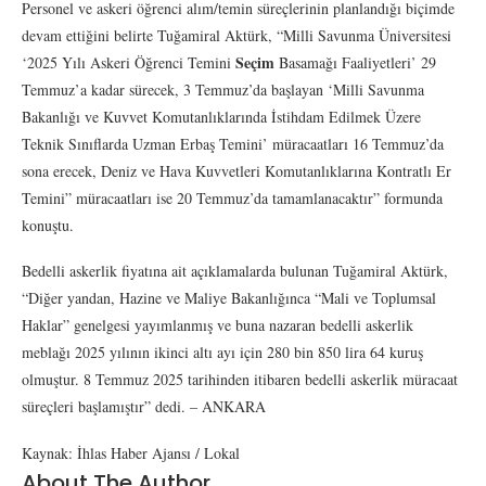
Personel ve askeri öğrenci alım/temin süreçlerinin planlandığı biçimde
devam ettiğini belirte Tuğamiral Aktürk, “Milli Savunma Üniversitesi
Seçim
‘2025 Yılı Askeri Öğrenci Temini
Basamağı Faaliyetleri’ 29
Temmuz’a kadar sürecek, 3 Temmuz’da başlayan ‘Milli Savunma
Bakanlığı ve Kuvvet Komutanlıklarında İstihdam Edilmek Üzere
Teknik Sınıflarda Uzman Erbaş Temini’ müracaatları 16 Temmuz’da
sona erecek, Deniz ve Hava Kuvvetleri Komutanlıklarına Kontratlı Er
Temini” müracaatları ise 20 Temmuz’da tamamlanacaktır” formunda
konuştu.
Bedelli askerlik fiyatına ait açıklamalarda bulunan Tuğamiral Aktürk,
“Diğer yandan, Hazine ve Maliye Bakanlığınca “Mali ve Toplumsal
Haklar” genelgesi yayımlanmış ve buna nazaran bedelli askerlik
meblağı 2025 yılının ikinci altı ayı için 280 bin 850 lira 64 kuruş
olmuştur. 8 Temmuz 2025 tarihinden itibaren bedelli askerlik müracaat
süreçleri başlamıştır” dedi. – ANKARA
Kaynak: İhlas Haber Ajansı / Lokal
About The Author