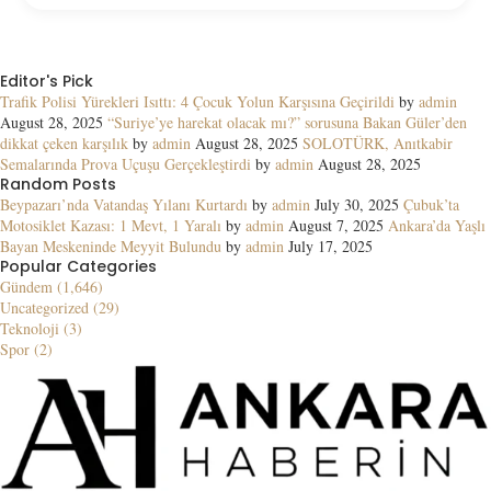
Editor's Pick
Trafik Polisi Yürekleri Isıttı: 4 Çocuk Yolun Karşısına Geçirildi
by
admin
August 28, 2025
“Suriye’ye harekat olacak mı?” sorusuna Bakan Güler’den
dikkat çeken karşılık
by
admin
August 28, 2025
SOLOTÜRK, Anıtkabir
Semalarında Prova Uçuşu Gerçekleştirdi
by
admin
August 28, 2025
Random Posts
Beypazarı’nda Vatandaş Yılanı Kurtardı
by
admin
July 30, 2025
Çubuk’ta
Motosiklet Kazası: 1 Mevt, 1 Yaralı
by
admin
August 7, 2025
Ankara’da Yaşlı
Bayan Meskeninde Meyyit Bulundu
by
admin
July 17, 2025
Popular Categories
Gündem (1,646)
Uncategorized (29)
Teknoloji (3)
Spor (2)