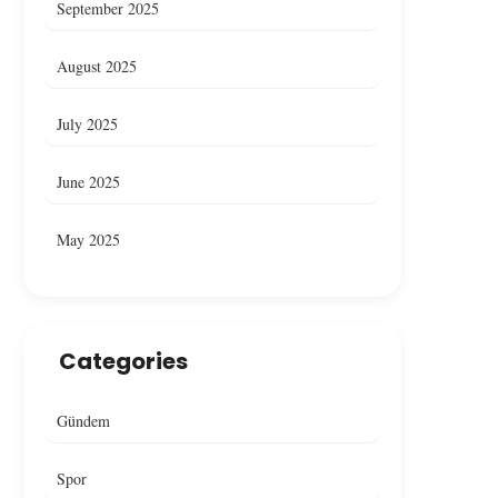
September 2025
August 2025
July 2025
June 2025
May 2025
Ankara’da Restoranda Yangın,
Çankaya’da Bir Resto
Yangın Denetim Altına Alındı
Yangın Çıktı
Categories
Gündem
Spor