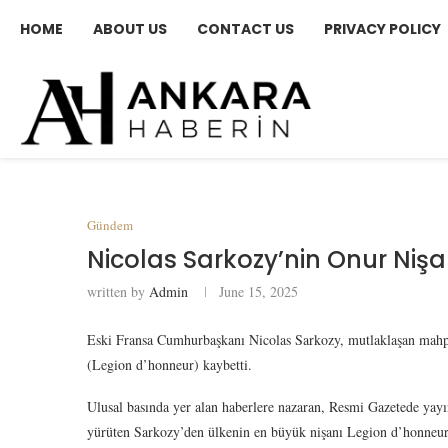
HOME
ABOUT US
CONTACT US
PRIVACY POLICY
Gündem
Nicolas Sarkozy’nin Onur Nişan
written by
Admin
June 15, 2025
Eski Fransa Cumhurbaşkanı Nicolas Sarkozy, mutlaklaşan mahpus
(Legion d’honneur) kaybetti.
Ulusal basında yer alan haberlere nazaran, Resmi Gazetede yay
yürüten Sarkozy’den ülkenin en büyük nişanı Legion d’honneur v