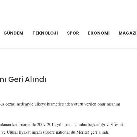
GÜNDEM
TEKNOLOJI
SPOR
EKONOMI
MAGAZI
ı Geri Alındı
 cezası nedeniyle ülkeye hizmetlerinden ötürü verilen onur nişanını
ınlanan kararname ile 2007-2012 yıllarında cumhurbaşkanlığı vazifesini
e Ulusal liyakat nişanı (Ordre national du Merite) geri alındı.