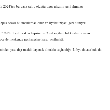
ık 2024’ten bu yana sahip olduğu onur nisasını geri alınması
ahpus cezası bulunanlardan onur ve liyakat nişanı geri alınıyor.
k 2024’te 1 yıl mesken hapsine ve 3 yıl seçilme hakkından yoksun
epçeyle meskende geçirmesine karar verilmişti.
minden yasa dışı maddi dayanak almakla suçlandığı “Libya davası”nda da