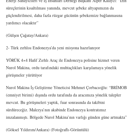
Enerji Sanayicileri ve İş İnsanları Derneği Başkanı Alper Kalaycı: “İzin
süreçlerinin kısaltılması yanında, mevcut şebeke altyapımızın da
güçlendirilmesi, daha fazla rüzgar gücünün şebekemize bağlanmasına
yardımcı olacaktır”
(Gülşen Çağatay/Ankara)
2- Türk zırhlısı Endonezya’da yeni misyona hazırlanıyor
YÖRÜK 4×4 Hafif Zırhlı Araç ile Endonezya polisine hizmet veren
Nurol Makina, ordu tarafındaki muhtaçlıkları karşılamaya yönelik
görüşmeler yürütüyor
Nurol Makina İş Geliştirme Yöneticisi Mehmet Çorbacıoğlu: “BRİMOB
(emniyet birimi) dışında ordu tarafında da aracımıza yönelik talepler
mevcut. Bu görüşmeleri yaptık, fuar sonrasında da takibini
sürdüreceğiz. Malezya’nın akabinde Endonezya kontratımız
imzalanmıştı. Bölgede Nurol Makina’nın varlığı günden güne artmakta”
(Göksel Yıldırım/Ankara) (Fotoğraflı-Görüntülü)