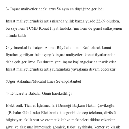
3- İnşaat maliyetlerindeki artış 54 ayın en düşüğüne geriledi
İnşaat maliyetlerindeki artış nisanda yıllık bazda yüzde 22,69 olurken,
bu sayı hem TCMB Konut Fiyat Endeksi’nin hem de genel enflasyonun
altında kaldı
Gayrimenkul iktisatçısı Ahmet Büyükduman: “Reel olarak konut
fiyatları geriliyor fakat gerçek inşaat maliyetleri konut fiyatlarından
daha çok geriliyor. Bu durum yeni inşaat başlangıçlarına teşvik eder.
İnşaat maliyetlerindeki artış suratındaki yavaşlama devam edecektir”
(Uğur Aslanhan/Mücahit Enes Sevinç/İstanbul)
4- E-ticarette Babalar Günü hareketliliği
Elektronik Ticaret İşletmecileri Derneği Başkanı Hakan Çevikoğlu:
“(Babalar Günü’nde) Elektronik kategorisinde cep telefonu, dizüstü
bilgisayar, akıllı saat ve otomatik kahve makineleri dikkat çekerken,
giysi ve aksesuar kümesinde gömlek, tişört, ayakkabı, kemer ve klasik