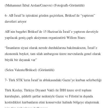
(Muhammet İkbal Arslan/Cenevre) (Fotoğraflı-Görüntülü)
6- AB İsrail’le iştirakini gözden geçirirken, Brüksel’de “yaptırım”
davetleri artıyor
AB’nin başşehri Brüksel’de 15 Haziran’da İsrail’e yaptırım davetiyle
yapılacak geniş çaplı aksiyonun organizatörü Willem Staes:
“İnsanların siyasi olarak nerede durduklarına bakılmaksızın, İsrail’e
ekonomik boykot, tam silah ambargosu üzere mevzularda genel olarak
büyük bir dayanak var”
(Selen Valente/Brüksel) (Görüntülü)
7- Türk STK’lerin İsrail’in ablukasındaki Gazze’ye kurban seferberliği
Türk Kızılay, Türkiye Diyanet Vakfı ile İHH üzere sivil toplum
kuruluşları, şiddetli şartlar nedeniyle Gazze ve Filistin’in dışında
kestirdikleri kurbanların etini konserveler halinde bölgeye ulaştırmak