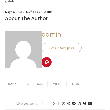
gizlidir.
Kaynak: AA / Tevfik Işık – Aktüel
About The Author
admin
See author's posts
İNŞAAT
İŞ
KALE
MILYON
TÜRK
0 comments
0