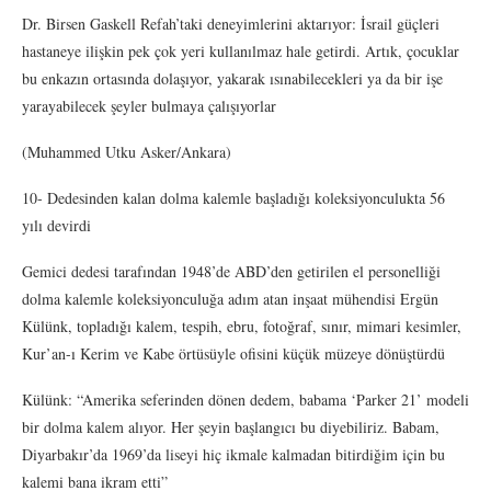
Dr. Birsen Gaskell Refah’taki deneyimlerini aktarıyor: İsrail güçleri
hastaneye ilişkin pek çok yeri kullanılmaz hale getirdi. Artık, çocuklar
bu enkazın ortasında dolaşıyor, yakarak ısınabilecekleri ya da bir işe
yarayabilecek şeyler bulmaya çalışıyorlar
(Muhammed Utku Asker/Ankara)
10- Dedesinden kalan dolma kalemle başladığı koleksiyonculukta 56
yılı devirdi
Gemici dedesi tarafından 1948’de ABD’den getirilen el personelliği
dolma kalemle koleksiyonculuğa adım atan inşaat mühendisi Ergün
Külünk, topladığı kalem, tespih, ebru, fotoğraf, sınır, mimari kesimler,
Kur’an-ı Kerim ve Kabe örtüsüyle ofisini küçük müzeye dönüştürdü
Külünk: “Amerika seferinden dönen dedem, babama ‘Parker 21’ modeli
bir dolma kalem alıyor. Her şeyin başlangıcı bu diyebiliriz. Babam,
Diyarbakır’da 1969’da liseyi hiç ikmale kalmadan bitirdiğim için bu
kalemi bana ikram etti”