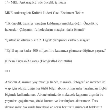
14- MKE Ankaragücü’nde öncelik iç huzur
MKE Ankaragücü Kulübü Lideri Gazi Ercüment Tekin:
“İlk öncelik transfer yasağını kaldırmak mutlaka değil. Öncelik iç
huzurdur. Çalışanın, futbolcuların maaşları daha önemli”
“Şartlar ne olursa olsun 2. Lig’de yarışmacı kadro olacağız”
“Eylül ayına kadar 400 milyon lira kasamıza girmezse düşünce yaşarız”
(Erkan Tiryaki/Ankara) (Fotoğraflı-Görüntülü)
***
Anadolu Ajansının yayımladığı haber, manzara, fotoğraf ve internet ile
wap için oluşturduğu her türlü bilgi, abone olmayanlar tarafından hiçbir
biçimde kullanılamaz. Abonelerimiz de mukavele kapsamı dışında bu
yayınları çoğaltamaz, öteki kurum ve kuruluşlara aktaramaz. Ters
davrananlar hakkında hukuksal ve cezai her türlü müracaat hakkımız