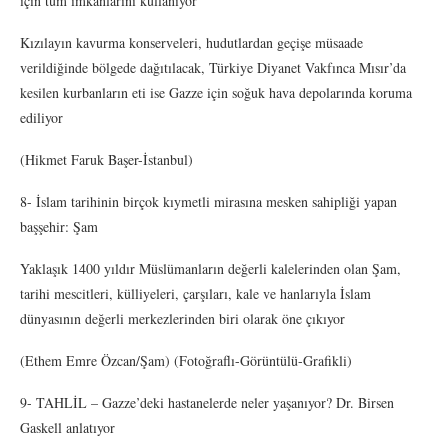
için tüm imkanlarını kullanıyor
Kızılayın kavurma konserveleri, hudutlardan geçişe müsaade
verildiğinde bölgede dağıtılacak, Türkiye Diyanet Vakfınca Mısır’da
kesilen kurbanların eti ise Gazze için soğuk hava depolarında koruma
ediliyor
(Hikmet Faruk Başer-İstanbul)
8- İslam tarihinin birçok kıymetli mirasına mesken sahipliği yapan
başşehir: Şam
Yaklaşık 1400 yıldır Müslümanların değerli kalelerinden olan Şam,
tarihi mescitleri, külliyeleri, çarşıları, kale ve hanlarıyla İslam
dünyasının değerli merkezlerinden biri olarak öne çıkıyor
(Ethem Emre Özcan/Şam) (Fotoğraflı-Görüntülü-Grafikli)
9- TAHLİL – Gazze’deki hastanelerde neler yaşanıyor? Dr. Birsen
Gaskell anlatıyor