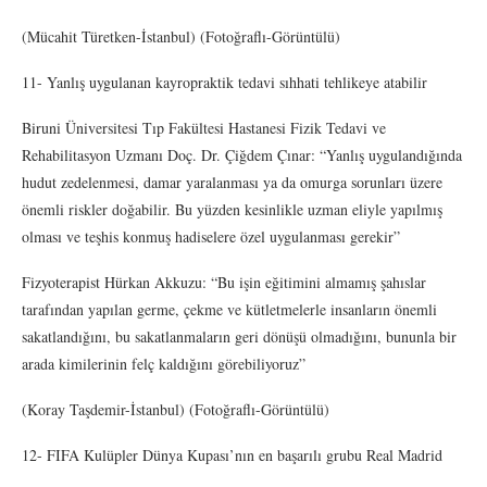
(Mücahit Türetken-İstanbul) (Fotoğraflı-Görüntülü)
11- Yanlış uygulanan kayropraktik tedavi sıhhati tehlikeye atabilir
Biruni Üniversitesi Tıp Fakültesi Hastanesi Fizik Tedavi ve
Rehabilitasyon Uzmanı Doç. Dr. Çiğdem Çınar: “Yanlış uygulandığında
hudut zedelenmesi, damar yaralanması ya da omurga sorunları üzere
önemli riskler doğabilir. Bu yüzden kesinlikle uzman eliyle yapılmış
olması ve teşhis konmuş hadiselere özel uygulanması gerekir”
Fizyoterapist Hürkan Akkuzu: “Bu işin eğitimini almamış şahıslar
tarafından yapılan germe, çekme ve kütletmelerle insanların önemli
sakatlandığını, bu sakatlanmaların geri dönüşü olmadığını, bununla bir
arada kimilerinin felç kaldığını görebiliyoruz”
(Koray Taşdemir-İstanbul) (Fotoğraflı-Görüntülü)
12- FIFA Kulüpler Dünya Kupası’nın en başarılı grubu Real Madrid