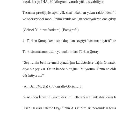
kuşak kargo İHA, 60 kilogram yararlı yük taşıyabiliyor
Tasarımı prestijiyle tıpkı yük sınıfındaki en yakın rakibinden 4
ve operasyonel mobilitenin kritik olduğu senaryolarda öne çıkıy
(Göksel Yıldırım/Ankara) (Fotoğraflı)
4- Türkan Şoray, kendisine duyulan sevgiyi “sinema büyüsü” ke
Türk sinemasının usta oyuncularından Türkan Şoray:
“Seyircinin beni sevmesi oynadığım karakterlere bağlı. O karakte
diye bir şey var. Onun bende olduğunu biliyorum. Onun ne oldu
düşünüyorum”
(Ali Ballı/Muğla) (Fotoğraflı-Görüntülü)
5- AB’den İsrail’in Gazze’deki milletlerarası hukuk ihlallerini 
İnsan Hakları İzleme Örgütünün AB kurumları nezdindeki temsil