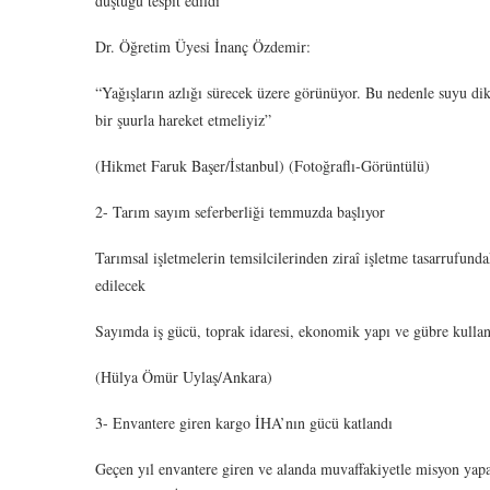
düştüğü tespit edildi
Dr. Öğretim Üyesi İnanç Özdemir:
“Yağışların azlığı sürecek üzere görünüyor. Bu nedenle suyu di
bir şuurla hareket etmeliyiz”
(Hikmet Faruk Başer/İstanbul) (Fotoğraflı-Görüntülü)
2- Tarım sayım seferberliği temmuzda başlıyor
Tarımsal işletmelerin temsilcilerinden ziraî işletme tasarrufundak
edilecek
Sayımda iş gücü, toprak idaresi, ekonomik yapı ve gübre kullan
(Hülya Ömür Uylaş/Ankara)
3- Envantere giren kargo İHA’nın gücü katlandı
Geçen yıl envantere giren ve alanda muvaffakiyetle misyon yapa