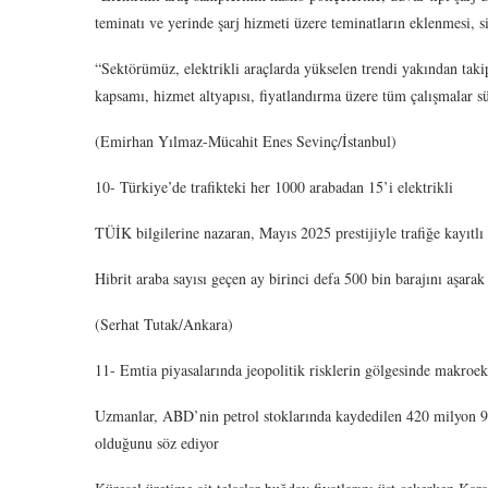
teminatı ve yerinde şarj hizmeti üzere teminatların eklenmesi, 
“Sektörümüz, elektrikli araçlarda yükselen trendi yakından taki
kapsamı, hizmet altyapısı, fiyatlandırma üzere tüm çalışmalar sü
(Emirhan Yılmaz-Mücahit Enes Sevinç/İstanbul)
10- Türkiye’de trafikteki her 1000 arabadan 15’i elektrikli
TÜİK bilgilerine nazaran, Mayıs 2025 prestijiyle trafiğe kayıtlı 
Hibrit araba sayısı geçen ay birinci defa 500 bin barajını aşarak
(Serhat Tutak/Ankara)
11- Emtia piyasalarında jeopolitik risklerin gölgesinde makroek
Uzmanlar, ABD’nin petrol stoklarında kaydedilen 420 milyon 900
olduğunu söz ediyor