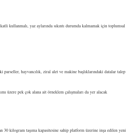
kkatli kullanmalı, yaz aylarında sıkıntı durumda kalmamak için toplumsal
i parseller, hayvancılık, ziraî alet ve makine başlıklarındaki datalar talep
ımı üzere pek çok alana ait örneklem çalışmaları da yer alacak
n 30 kilogram taşıma kapasitesine sahip platform üzerine inşa edilen yeni