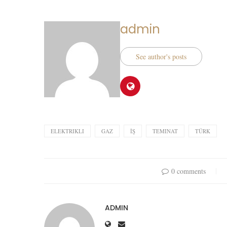
admin
See author's posts
ELEKTRIKLI
GAZ
İŞ
TEMINAT
TÜRK
0 comments
ADMIN