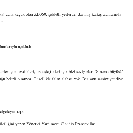
 kat daha küçük olan ZD360, şiddetli yerlerde, dar iniş-kalkış alanlarında
or
lamlarıyla açıkladı
rleri çok sevdikleri, özdeşleştikleri için bizi seviyorlar. ‘Sinema büyüsü’
ğu belirli olmuyor. Güzellikle falan alakası yok. Ben onu samimiyet diye
belgeleyen rapor
ciliğini yapan Yönetici Yardımcısı Claudio Francavilla: