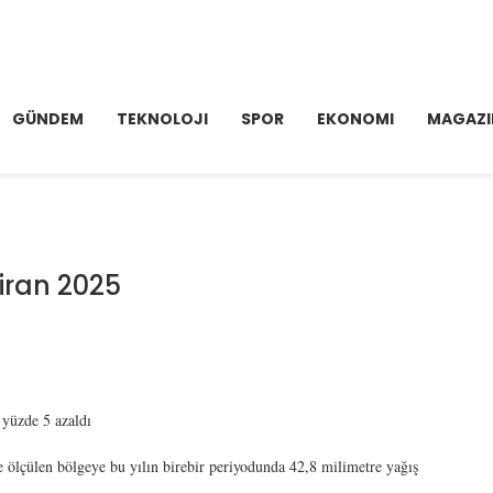
GÜNDEM
TEKNOLOJI
SPOR
EKONOMI
MAGAZI
iran 2025
 yüzde 5 azaldı
e ölçülen bölgeye bu yılın birebir periyodunda 42,8 milimetre yağış