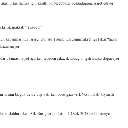
 akışını kısıtlamak için kasıtlı bir teşebbüste bulunduğuna işaret ediyor”
kritik maksat: “Yüzde 5”
un kapanmasında ısrarcı Donald Trump idaresinin zikrettiği fakat “hayal
hazırlanıyor
adar uzamasına yol açarken tepeden çıkacak sonuçla ilgili kuşku doğuruyor
larının birçok devre dışı kalırken boru gazı ve LNG ithalatı kıymetli
eler doldururken AB, Rus gazı ithalatını 1 Ocak 2028’de bitirmeye