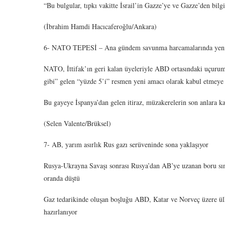
“Bu bulgular, tıpkı vakitte İsrail’in Gazze’ye ve Gazze’den bilgi
(İbrahim Hamdi Hacıcaferoğlu/Ankara)
6- NATO TEPESİ – Ana gündem savunma harcamalarında yeni 
NATO, İttifak’ın geri kalan üyeleriyle ABD ortasındaki uçurum
gibi” gelen “yüzde 5’i” resmen yeni amacı olarak kabul etmeye 
Bu gayeye İspanya’dan gelen itiraz, müzakerelerin son anlara k
(Selen Valente/Brüksel)
7- AB, yarım asırlık Rus gazı serüveninde sona yaklaşıyor
Rusya-Ukrayna Savaşı sonrası Rusya’dan AB’ye uzanan boru sınır
oranda düştü
Gaz tedarikinde oluşan boşluğu ABD, Katar ve Norveç üzere ülk
hazırlanıyor