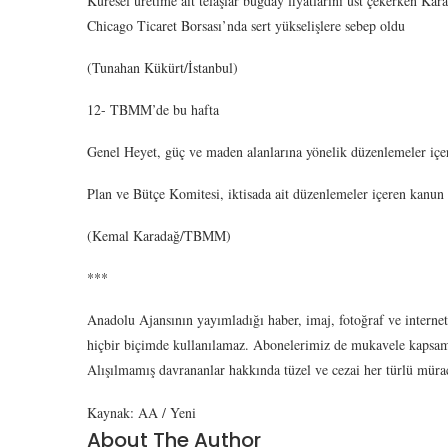
Küresel üretime ait telaşlar buğday fiyatlarını üst çekerken Kar
Chicago Ticaret Borsası’nda sert yükselişlere sebep oldu
(Tunahan Kükürt/İstanbul)
12- TBMM’de bu hafta
Genel Heyet, güç ve maden alanlarına yönelik düzenlemeler içe
Plan ve Bütçe Komitesi, iktisada ait düzenlemeler içeren kanun t
(Kemal Karadağ/TBMM)
***
Anadolu Ajansının yayımladığı haber, imaj, fotoğraf ve internet
hiçbir biçimde kullanılamaz. Abonelerimiz de mukavele kapsamı
Alışılmamış davrananlar hakkında tüzel ve cezai her türlü mürac
Kaynak: AA / Yeni
About The Author