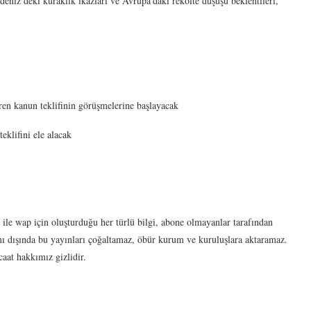
adeniz’deki kuraklık ikazları ve Avrupa’daki rekolte düşüşü beklentileri,
ren kanun teklifinin görüşmelerine başlayacak
eklifini ele alacak
 ile wap için oluşturduğu her türlü bilgi, abone olmayanlar tarafından
 dışında bu yayınları çoğaltamaz, öbür kurum ve kuruluşlara aktaramaz.
aat hakkımız gizlidir.