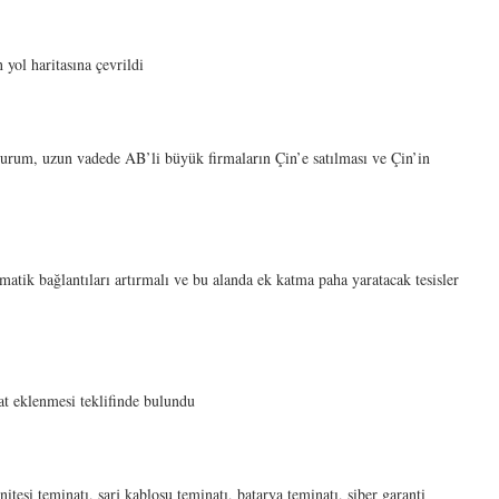
yol haritasına çevrildi
 durum, uzun vadede AB’li büyük firmaların Çin’e satılması ve Çin’in
matik bağlantıları artırmalı ve bu alanda ek katma paha yaratacak tesisler
nat eklenmesi teklifinde bulundu
nitesi teminatı, şarj kablosu teminatı, batarya teminatı, siber garanti