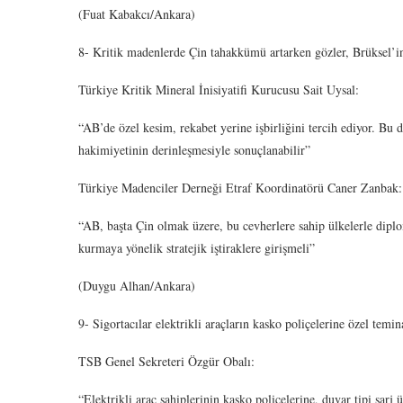
(Fuat Kabakcı/Ankara)
8- Kritik madenlerde Çin tahakkümü artarken gözler, Brüksel’in 
Türkiye Kritik Mineral İnisiyatifi Kurucusu Sait Uysal:
“AB’de özel kesim, rekabet yerine işbirliğini tercih ediyor. Bu
hakimiyetinin derinleşmesiyle sonuçlanabilir”
Türkiye Madenciler Derneği Etraf Koordinatörü Caner Zanbak:
“AB, başta Çin olmak üzere, bu cevherlere sahip ülkelerle diplo
kurmaya yönelik stratejik iştiraklere girişmeli”
(Duygu Alhan/Ankara)
9- Sigortacılar elektrikli araçların kasko poliçelerine özel temi
TSB Genel Sekreteri Özgür Obalı:
“Elektrikli araç sahiplerinin kasko poliçelerine, duvar tipi şarj ü