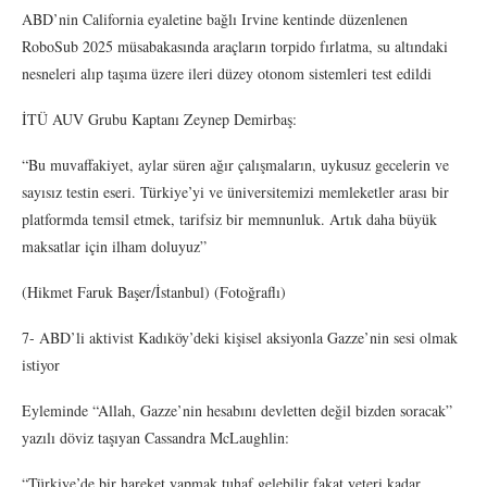
ABD’nin California eyaletine bağlı Irvine kentinde düzenlenen
RoboSub 2025 müsabakasında araçların torpido fırlatma, su altındaki
nesneleri alıp taşıma üzere ileri düzey otonom sistemleri test edildi
İTÜ AUV Grubu Kaptanı Zeynep Demirbaş:
“Bu muvaffakiyet, aylar süren ağır çalışmaların, uykusuz gecelerin ve
sayısız testin eseri. Türkiye’yi ve üniversitemizi memleketler arası bir
platformda temsil etmek, tarifsiz bir memnunluk. Artık daha büyük
maksatlar için ilham doluyuz”
(Hikmet Faruk Başer/İstanbul) (Fotoğraflı)
7- ABD’li aktivist Kadıköy’deki kişisel aksiyonla Gazze’nin sesi olmak
istiyor
Eyleminde “Allah, Gazze’nin hesabını devletten değil bizden soracak”
yazılı döviz taşıyan Cassandra McLaughlin:
“Türkiye’de bir hareket yapmak tuhaf gelebilir fakat yeteri kadar