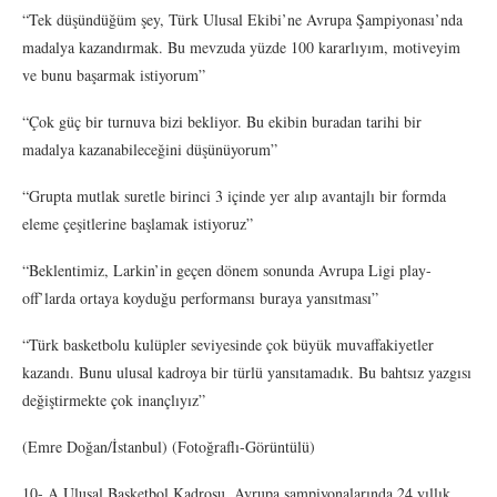
“Tek düşündüğüm şey, Türk Ulusal Ekibi’ne Avrupa Şampiyonası’nda
madalya kazandırmak. Bu mevzuda yüzde 100 kararlıyım, motiveyim
ve bunu başarmak istiyorum”
“Çok güç bir turnuva bizi bekliyor. Bu ekibin buradan tarihi bir
madalya kazanabileceğini düşünüyorum”
“Grupta mutlak suretle birinci 3 içinde yer alıp avantajlı bir formda
eleme çeşitlerine başlamak istiyoruz”
“Beklentimiz, Larkin’in geçen dönem sonunda Avrupa Ligi play-
off’larda ortaya koyduğu performansı buraya yansıtması”
“Türk basketbolu kulüpler seviyesinde çok büyük muvaffakiyetler
kazandı. Bunu ulusal kadroya bir türlü yansıtamadık. Bu bahtsız yazgısı
değiştirmekte çok inançlıyız”
(Emre Doğan/İstanbul) (Fotoğraflı-Görüntülü)
10- A Ulusal Basketbol Kadrosu, Avrupa şampiyonalarında 24 yıllık