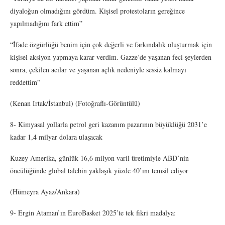
diyaloğun olmadığını gördüm. Kişisel protestoların gereğince
yapılmadığını fark ettim”
“İfade özgürlüğü benim için çok değerli ve farkındalık oluşturmak için
kişisel aksiyon yapmaya karar verdim. Gazze’de yaşanan feci şeylerden
sonra, çekilen acılar ve yaşanan açlık nedeniyle sessiz kalmayı
reddettim”
(Kenan Irtak/İstanbul) (Fotoğraflı-Görüntülü)
8- Kimyasal yollarla petrol geri kazanım pazarının büyüklüğü 2031’e
kadar 1,4 milyar dolara ulaşacak
Kuzey Amerika, günlük 16,6 milyon varil üretimiyle ABD’nin
öncülüğünde global talebin yaklaşık yüzde 40’ını temsil ediyor
(Hümeyra Ayaz/Ankara)
9- Ergin Ataman’ın EuroBasket 2025’te tek fikri madalya: