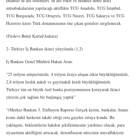
İnsansız su altı sistemleri, su altı roket ve insansız deniz aracı
müsabakalarının yapılacağı aktiflikte TCG Anadolu, TCG İstanbul,
TCG Burgazada, TCG Oruçreis, TCG Nusret, TCG Sakarya ve TCG
Hızırreis üzere Türk donanmasının öne çıkan gemileri sergilenecek
(Firdevs Bulut Kartal/Ankara)
2- Türkiye İş Bankası ikinci yüzyılında (1,2)
İş Bankası Genel Müdürü Hakan Aran:
“25 milyon müşterimizle, 4 trilyon liraya ulaşan etkin büyüklüğümüzle,
2,8 trilyon liralık nakdi ve gayrinakdi kredi büyüklüğümüzle
Türkiye’nin en büyük özel banka pozisyonumuzu koruyarak ikinci
yüzyıla çok sağlam bir başlangıç yaptık”
“(Merkez Bankası 3. Enflasyon Raporu) Gerçek kesim, bankalar, finans
kısmı dahil herkesin takdir ettiği orta gayeler ortaya kondu. Bu
yaklaşımı, beklentilerin hakikat şekillenmesine yardımcı olacak, para
siyasetinin aktifliğini artıracak, dezenflasyon sürecinin muvaffakiyete