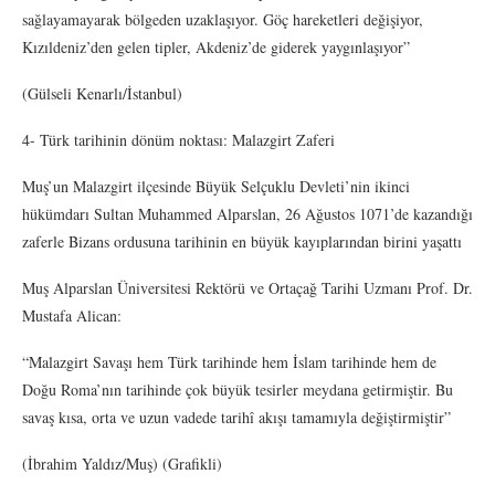
sağlayamayarak bölgeden uzaklaşıyor. Göç hareketleri değişiyor,
Kızıldeniz’den gelen tipler, Akdeniz’de giderek yaygınlaşıyor”
(Gülseli Kenarlı/İstanbul)
4- Türk tarihinin dönüm noktası: Malazgirt Zaferi
Muş’un Malazgirt ilçesinde Büyük Selçuklu Devleti’nin ikinci
hükümdarı Sultan Muhammed Alparslan, 26 Ağustos 1071’de kazandığı
zaferle Bizans ordusuna tarihinin en büyük kayıplarından birini yaşattı
Muş Alparslan Üniversitesi Rektörü ve Ortaçağ Tarihi Uzmanı Prof. Dr.
Mustafa Alican:
“Malazgirt Savaşı hem Türk tarihinde hem İslam tarihinde hem de
Doğu Roma’nın tarihinde çok büyük tesirler meydana getirmiştir. Bu
savaş kısa, orta ve uzun vadede tarihî akışı tamamıyla değiştirmiştir”
(İbrahim Yaldız/Muş) (Grafikli)