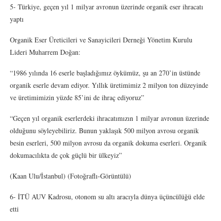
5- Türkiye, geçen yıl 1 milyar avronun üzerinde organik eser ihracatı
yaptı
Organik Eser Üreticileri ve Sanayicileri Derneği Yönetim Kurulu
Lideri Muharrem Doğan:
“1986 yılında 16 eserle başladığımız öykümüz, şu an 270’in üstünde
organik eserle devam ediyor. Yıllık üretimimiz 2 milyon ton düzeyinde
ve üretimimizin yüzde 85’ini de ihraç ediyoruz”
“Geçen yıl organik eserlerdeki ihracatımızın 1 milyar avronun üzerinde
olduğunu söyleyebiliriz. Bunun yaklaşık 500 milyon avrosu organik
besin eserleri, 500 milyon avrosu da organik dokuma eserleri. Organik
dokumacılıkta de çok güçlü bir ülkeyiz”
(Kaan Ulu/İstanbul) (Fotoğraflı-Görüntülü)
6- İTÜ AUV Kadrosu, otonom su altı aracıyla dünya üçüncülüğü elde
etti