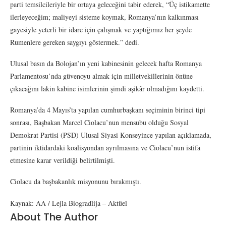
parti temsilcileriyle bir ortaya geleceğini tabir ederek, “Üç istikamette
ilerleyeceğim; maliyeyi sisteme koymak, Romanya’nın kalkınması
gayesiyle yeterli bir idare için çalışmak ve yaptığımız her şeyde
Rumenlere gereken saygıyı göstermek.” dedi.
Ulusal basın da Bolojan’ın yeni kabinesinin gelecek hafta Romanya
Parlamentosu’nda güvenoyu almak için milletvekillerinin önüne
çıkacağını lakin kabine isimlerinin şimdi aşikâr olmadığını kaydetti.
Romanya’da 4 Mayıs’ta yapılan cumhurbaşkanı seçiminin birinci tipi
sonrası, Başbakan Marcel Ciolacu’nun mensubu olduğu Sosyal
Demokrat Partisi (PSD) Ulusal Siyasi Konseyince yapılan açıklamada,
partinin iktidardaki koalisyondan ayrılmasına ve Ciolacu’nun istifa
etmesine karar verildiği belirtilmişti.
Ciolacu da başbakanlık misyonunu bırakmıştı.
Kaynak: AA / Lejla Biogradlija – Aktüel
About The Author