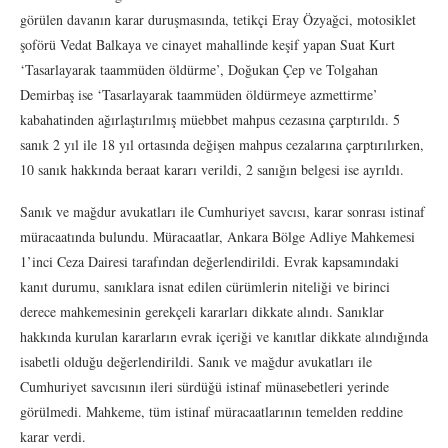
görülen davanın karar duruşmasında, tetikçi Eray Özyağci, motosiklet
şoförü Vedat Balkaya ve cinayet mahallinde keşif yapan Suat Kurt
‘Tasarlayarak taammüden öldürme’, Doğukan Çep ve Tolgahan
Demirbaş ise ‘Tasarlayarak taammüden öldürmeye azmettirme’
kabahatinden ağırlaştırılmış müebbet mahpus cezasına çarptırıldı. 5
sanık 2 yıl ile 18 yıl ortasında değişen mahpus cezalarına çarptırılırken,
10 sanık hakkında beraat kararı verildi, 2 sanığın belgesi ise ayrıldı.
Sanık ve mağdur avukatları ile Cumhuriyet savcısı, karar sonrası istinaf
müracaatında bulundu. Müracaatlar, Ankara Bölge Adliye Mahkemesi
1’inci Ceza Dairesi tarafından değerlendirildi. Evrak kapsamındaki
kanıt durumu, sanıklara isnat edilen cürümlerin niteliği ve birinci
derece mahkemesinin gerekçeli kararları dikkate alındı. Sanıklar
hakkında kurulan kararların evrak içeriği ve kanıtlar dikkate alındığında
isabetli olduğu değerlendirildi. Sanık ve mağdur avukatları ile
Cumhuriyet savcısının ileri sürdüğü istinaf münasebetleri yerinde
görülmedi. Mahkeme, tüm istinaf müracaatlarının temelden reddine
karar verdi.