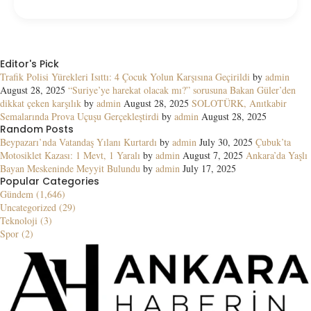
Editor's Pick
Trafik Polisi Yürekleri Isıttı: 4 Çocuk Yolun Karşısına Geçirildi
by
admin
August 28, 2025
“Suriye’ye harekat olacak mı?” sorusuna Bakan Güler’den
dikkat çeken karşılık
by
admin
August 28, 2025
SOLOTÜRK, Anıtkabir
Semalarında Prova Uçuşu Gerçekleştirdi
by
admin
August 28, 2025
Random Posts
Beypazarı’nda Vatandaş Yılanı Kurtardı
by
admin
July 30, 2025
Çubuk’ta
Motosiklet Kazası: 1 Mevt, 1 Yaralı
by
admin
August 7, 2025
Ankara’da Yaşlı
Bayan Meskeninde Meyyit Bulundu
by
admin
July 17, 2025
Popular Categories
Gündem (1,646)
Uncategorized (29)
Teknoloji (3)
Spor (2)