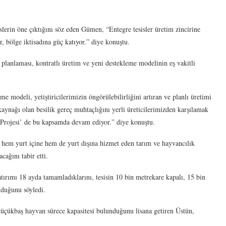
islerin öne çıktığını söz eden Gümen, “Entegre tesisler üretim zincirine
, bölge iktisadına güç katıyor.” diye konuştu.
lanlaması, kontratlı üretim ve yeni destekleme modelinin eş vakitli
e modeli, yetiştiricilerimizin öngörülebilirliğini artıran ve planlı üretimi
kaynağı olan besilik gereç muhtaçlığını yerli üreticilerimizden karşılamak
 Projesi’ de bu kapsamda devam ediyor.” diye konuştu.
 hem yurt içine hem de yurt dışına hizmet eden tarım ve hayvancılık
cağını tabir etti.
atırımı 18 ayda tamamladıklarını, tesisin 10 bin metrekare kapalı, 15 bin
lduğunu söyledi.
üçükbaş hayvan sürece kapasitesi bulunduğunu lisana getiren Üstün,