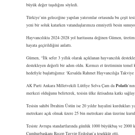
büyük değer taşıdığını söyledi.
Türkiye’nin geleceğine yapılan yatırımlar ortasında bu çeşit tes
yeni bir soluk katarken vatandaşlarımıza emniyetli besin sunuyor
Hayvancılıkta 2024-2028 yol haritasına değinen Gümen, üretim p
hayata geçirildiğini anlattı.
Gümen, “İlk sefer 3 yıllık olarak açıklanan hayvancılık desteklem
destekleyen değerli bir adım oldu. Kırmızı et üretiminin temel 
hedefiyle başlattığımız ‘Kırsalda Rahmet Hayvancılığa Takviye
Polatlı
AK Parti Ankara Milletvekili Lütfiye Selva Çam da
‘nın
merkezi olduğunu belirterek, tesisin ülke iktisadına katkı sağlaya
Tesisin sahibi İbrahim Üstün ise 20 yıldır hayalini kurdukları y
metrekare açık olmak üzere 25 bin metrekare alan üzerine kuru
Tesiste Avrupa standartlarında günlük 1000 büyükbaş ve 2000 k
Cumhurbaşkanı Recep Tayyip Erdoğan’a teşekkür etti.