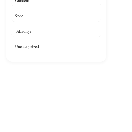
Gündem
Spor
Teknoloji
Uncategorized
Ankara’da Restoranda Yangın,
Çankaya’da Bir Resto
Yangın Denetim Altına Alındı
Yangın Çıktı