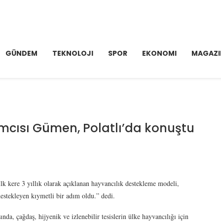
GÜNDEM
TEKNOLOJI
SPOR
EKONOMI
MAGAZI
cısı Gümen, Polatlı’da konuştu
kere 3 yıllık olarak açıklanan hayvancılık destekleme modeli,
 destekleyen kıymetli bir adım oldu.” dedi.
şında, çağdaş, hijyenik ve izlenebilir tesislerin ülke hayvancılığı için