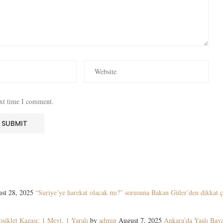
ext time I comment.
st 28, 2025
“Suriye’ye harekat olacak mı?” sorusuna Bakan Güler’den dikkat ç
siklet Kazası: 1 Mevt, 1 Yaralı
by
admin
August 7, 2025
Ankara’da Yaşlı Ba