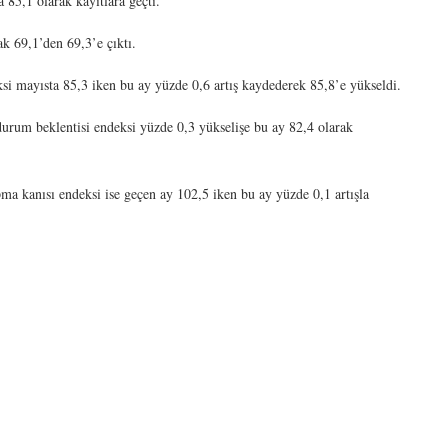
a 85,1 olarak kayıtlara geçti.
 69,1’den 69,3’e çıktı.
i mayısta 85,3 iken bu ay yüzde 0,6 artış kaydederek 85,8’e yükseldi.
urum beklentisi endeksi yüzde 0,3 yükselişe bu ay 82,4 olarak
ma kanısı endeksi ise geçen ay 102,5 iken bu ay yüzde 0,1 artışla