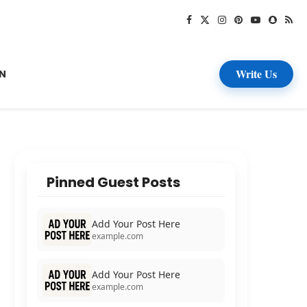
Write Us
N
Pinned Guest Posts
Add Your Post Here
example.com
Add Your Post Here
example.com