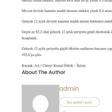
tüketici itimat endeksi, mayısta 84,8 iken bu ay yüzde 0,3 artışl
Mevcut devirde hanenin maddi durumu endeksi yüzde 0,4 artarak
Gelecek 12 aylık devirde hanenin maddi durum beklentisi endeks
Geçen ay 82,2 olan gelecek 12 aylık periyotta genel ekonomik d
hesaplandı.
Gelecek 12 aylık periyotta güçlü tüketim mallarına harcama yap
102,6’ya çıktı.
Kaynak: AA / Cüneyt Kemal Özkök – İktisat
About The Author
admin
See author's posts