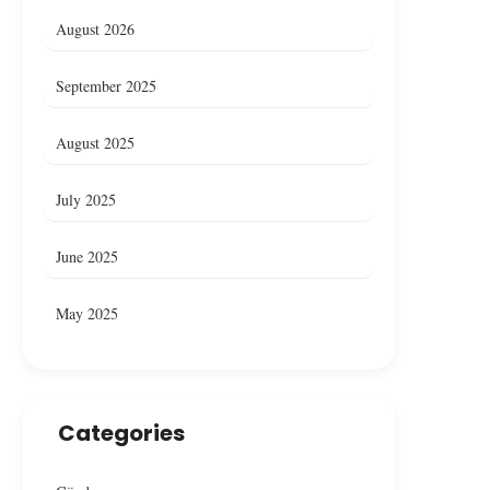
August 2026
September 2025
August 2025
July 2025
Ankara’da Restoranda Yangın,
Çankaya’da Bir Resto
June 2025
Yangın Denetim Altına Alındı
Yangın Çıktı
May 2025
Categories