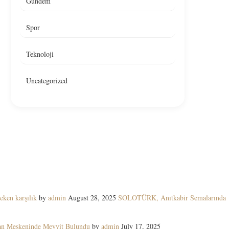
Gündem
Spor
Teknoloji
Uncategorized
eken karşılık
by
admin
August 28, 2025
SOLOTÜRK, Anıtkabir Semalarında
yan Meskeninde Meyyit Bulundu
by
admin
July 17, 2025