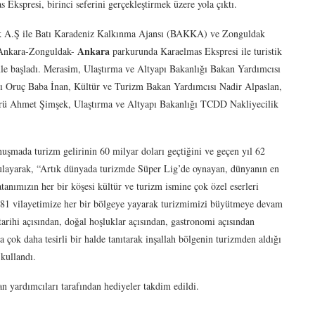
kspresi, birinci seferini gerçekleştirmek üzere yola çıktı.
k A.Ş ile Batı Karadeniz Kalkınma Ajansı (BAKKA) ve Zonguldak
Ankara
, Ankara-Zonguldak-
parkurunda Karaelmas Ekspresi ile turistik
mle başladı. Merasim, Ulaştırma ve Altyapı Bakanlığı Bakan Yardımcısı
ı Oruç Baba İnan, Kültür ve Turizm Bakan Yardımcısı Nadir Alpaslan,
rü Ahmet Şimşek, Ulaştırma ve Altyapı Bakanlığı TCDD Nakliyecilik
şmada turizm gelirinin 60 milyar doları geçtiğini ve geçen yıl 62
gulayarak, “Artık dünyada turizmde Süper Lig’de oynayan, dünyanın en
tanımızın her bir köşesi kültür ve turizm ismine çok özel eserleri
ne, 81 vilayetimize her bir bölgeye yayarak turizmimizi büyütmeye devam
tarihi açısından, doğal hoşluklar açısından, gastronomi açısından
 çok daha tesirli bir halde tanıtarak inşallah bölgenin turizmden aldığı
 kullandı.
an yardımcıları tarafından hediyeler takdim edildi.