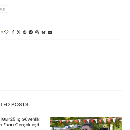
DAK
0
ATED POSTS
İGEF’25 İç Güvenlik
ı Fuarı Gerçekleşti