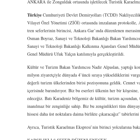
ANKARA ile Zonguldak ortasında işletilecek Turistik Karaelmas E
Türkiye
Cumhuriyeti Devlet Demiryolları (TCDD) Nakliyecili
Vilayet Özel Yönetimi (ZİÖİ) ortasında imzalanan protokolle
tren seferlerinin birincisi, Ankara Gar’ında düzenlenen merasi
Osman Boyraz, Sanayi ve Teknoloji Bakanlığı Bakan Yardımcıs
Sanayi ve Teknoloji Bakanlığı Kalkınma Ajansları Genel Müdü
Genel Müdürü Ufuk Yalçın katılımıyla gerçekleştirildi.
Kültür ve Turizm Bakan Yardımcısı Nadir Alpaslan, yaptığı konu
milyon ziyaretçiyle dünyada 4’üncü sıraya yükseldiklerini vur
değerli turizm ülkelerinden birisi pozisyonuna geldik. Cennet va
içerisinde barındırıyor. Biz bu eserleri ülkenin her bir köşesi
edeceğiz. Batı Karadeniz bölgemiz de kültür, turizm açısından, 
inanılmaz bir zenginliğe sahip. Biz bu zenginlikleri tüm dünyaya
hissesi daha üst noktalara daima birlikte çıkaracağız” tabirlerini
Ayrıca, Turistik Karaelmas Ekspresi’nin birinci yolcularına bak