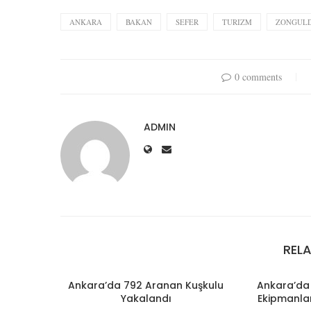
ANKARA
BAKAN
SEFER
TURIZM
ZONGUL
0 comments
ADMIN
REL
Ankara’da 792 Aranan Kuşkulu
Ankara’da 
Yakalandı
Ekipmanlar