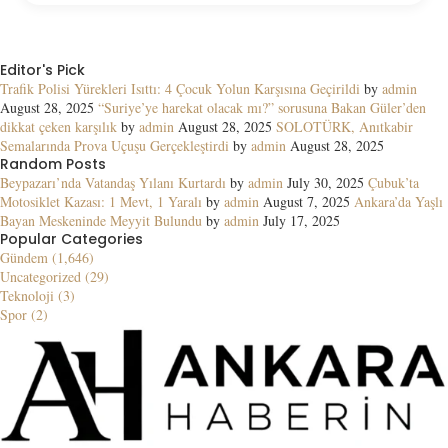
Editor's Pick
Trafik Polisi Yürekleri Isıttı: 4 Çocuk Yolun Karşısına Geçirildi
by
admin
August 28, 2025
“Suriye’ye harekat olacak mı?” sorusuna Bakan Güler’den
dikkat çeken karşılık
by
admin
August 28, 2025
SOLOTÜRK, Anıtkabir
Semalarında Prova Uçuşu Gerçekleştirdi
by
admin
August 28, 2025
Random Posts
Beypazarı’nda Vatandaş Yılanı Kurtardı
by
admin
July 30, 2025
Çubuk’ta
Motosiklet Kazası: 1 Mevt, 1 Yaralı
by
admin
August 7, 2025
Ankara’da Yaşlı
Bayan Meskeninde Meyyit Bulundu
by
admin
July 17, 2025
Popular Categories
Gündem (1,646)
Uncategorized (29)
Teknoloji (3)
Spor (2)