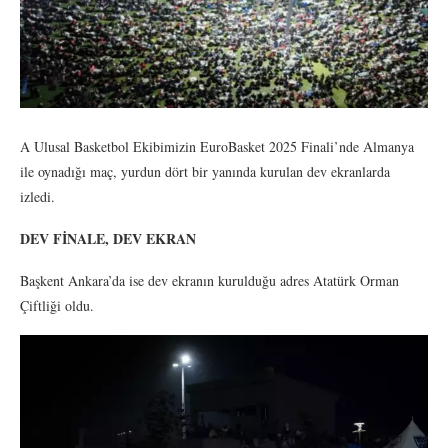
A Ulusal Basketbol Ekibimizin EuroBasket 2025 Finali’nde Almanya
ile oynadığı maç, yurdun dört bir yanında kurulan dev ekranlarda
izledi.
DEV FİNALE, DEV EKRAN
Başkent Ankara’da ise dev ekranın kurulduğu adres Atatürk Orman
Çiftliği oldu.