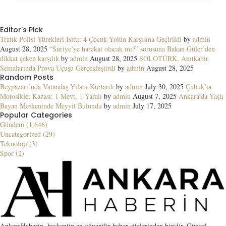
Editor's Pick
Trafik Polisi Yürekleri Isıttı: 4 Çocuk Yolun Karşısına Geçirildi
by
admin
August 28, 2025
“Suriye’ye harekat olacak mı?” sorusuna Bakan Güler’den
dikkat çeken karşılık
by
admin
August 28, 2025
SOLOTÜRK, Anıtkabir
Semalarında Prova Uçuşu Gerçekleştirdi
by
admin
August 28, 2025
Random Posts
Beypazarı’nda Vatandaş Yılanı Kurtardı
by
admin
July 30, 2025
Çubuk’ta
Motosiklet Kazası: 1 Mevt, 1 Yaralı
by
admin
August 7, 2025
Ankara’da Yaşlı
Bayan Meskeninde Meyyit Bulundu
by
admin
July 17, 2025
Popular Categories
Gündem (1,646)
Uncategorized (29)
Teknoloji (3)
Spor (2)
AnkaraHaberin, başkentin en güvenilir haber sitelerinden biridir. Güncel