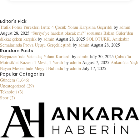
Editor's Pick
Trafik Polisi Yürekleri Isıttı: 4 Çocuk Yolun Karşısına Geçirildi
by
admin
August 28, 2025
“Suriye’ye harekat olacak mı?” sorusuna Bakan Güler’den
dikkat çeken karşılık
by
admin
August 28, 2025
SOLOTÜRK, Anıtkabir
Semalarında Prova Uçuşu Gerçekleştirdi
by
admin
August 28, 2025
Random Posts
Beypazarı’nda Vatandaş Yılanı Kurtardı
by
admin
July 30, 2025
Çubuk’ta
Motosiklet Kazası: 1 Mevt, 1 Yaralı
by
admin
August 7, 2025
Ankara’da Yaşlı
Bayan Meskeninde Meyyit Bulundu
by
admin
July 17, 2025
Popular Categories
Gündem (1,646)
Uncategorized (29)
Teknoloji (3)
Spor (2)