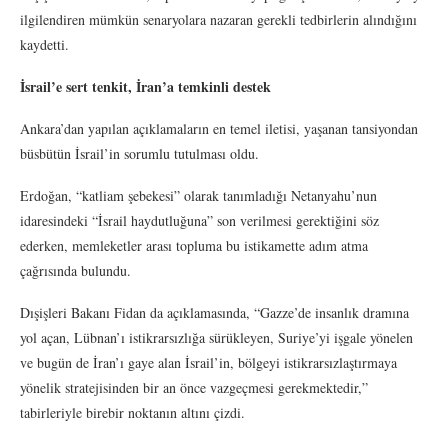
ilgilendiren mümkün senaryolara nazaran gerekli tedbirlerin alındığını
kaydetti.
İsrail’e sert tenkit, İran’a temkinli destek
Ankara’dan yapılan açıklamaların en temel iletisi, yaşanan tansiyondan
büsbütün İsrail’in sorumlu tutulması oldu.
Erdoğan, “katliam şebekesi” olarak tanımladığı Netanyahu’nun
idaresindeki “İsrail haydutluğuna” son verilmesi gerektiğini söz
ederken, memleketler arası topluma bu istikamette adım atma
çağrısında bulundu.
Dışişleri Bakanı Fidan da açıklamasında, “Gazze’de insanlık dramına
yol açan, Lübnan’ı istikrarsızlığa sürükleyen, Suriye’yi işgale yönelen
ve bugün de İran’ı gaye alan İsrail’in, bölgeyi istikrarsızlaştırmaya
yönelik stratejisinden bir an önce vazgeçmesi gerekmektedir,”
tabirleriyle birebir noktanın altını çizdi.