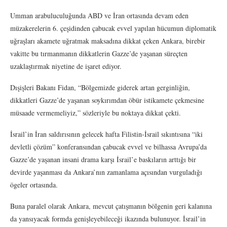
Umman arabuluculuğunda ABD ve İran ortasında devam eden
müzakerelerin 6. çeşidinden çabucak evvel yapılan hücumun diplomatik
uğraşları akamete uğratmak maksadına dikkat çeken Ankara, birebir
vakitte bu tırmanmanın dikkatlerin Gazze’de yaşanan süreçten
uzaklaştırmak niyetine de işaret ediyor.
Dışişleri Bakanı Fidan, “Bölgemizde giderek artan gerginliğin,
dikkatleri Gazze’de yaşanan soykırımdan öbür istikamete çekmesine
müsaade vermemeliyiz,” sözleriyle bu noktaya dikkat çekti.
İsrail’in İran saldırısının gelecek hafta Filistin-İsrail sıkıntısına “iki
devletli çözüm” konferansından çabucak evvel ve bilhassa Avrupa’da
Gazze’de yaşanan insani drama karşı İsrail’e baskıların arttığı bir
devirde yaşanması da Ankara’nın zamanlama açısından vurguladığı
ögeler ortasında.
Buna paralel olarak Ankara, mevcut çatışmanın bölgenin geri kalanına
da yansıyacak formda genişleyebileceği ikazında bulunuyor. İsrail’in