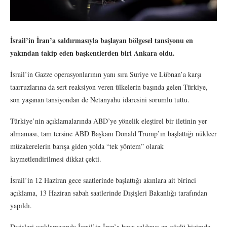
İsrail’in İran’a saldırmasıyla başlayan bölgesel tansiyonu en
yakından takip eden başkentlerden biri Ankara oldu.
İsrail’in Gazze operasyonlarının yanı sıra Suriye ve Lübnan’a karşı
taarruzlarına da sert reaksiyon veren ülkelerin başında gelen Türkiye,
son yaşanan tansiyondan de Netanyahu idaresini sorumlu tuttu.
Türkiye’nin açıklamalarında ABD’ye yönelik eleştirel bir iletinin yer
almaması, tam tersine ABD Başkanı Donald Trump’ın başlattığı nükleer
müzakerelerin barışa giden yolda “tek yöntem” olarak
kıymetlendirilmesi dikkat çekti.
İsrail’in 12 Haziran gece saatlerinde başlattığı akınlara ait birinci
açıklama, 13 Haziran sabah saatlerinde Dışişleri Bakanlığı tarafından
yapıldı.
Dışişleri açıklamasında İsrail’in İran’a hava saldırısı en güçlü biçimde