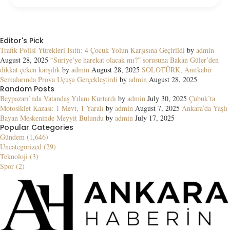
Editor's Pick
Trafik Polisi Yürekleri Isıttı: 4 Çocuk Yolun Karşısına Geçirildi
by
admin
August 28, 2025
“Suriye’ye harekat olacak mı?” sorusuna Bakan Güler’den
dikkat çeken karşılık
by
admin
August 28, 2025
SOLOTÜRK, Anıtkabir
Semalarında Prova Uçuşu Gerçekleştirdi
by
admin
August 28, 2025
Random Posts
Beypazarı’nda Vatandaş Yılanı Kurtardı
by
admin
July 30, 2025
Çubuk’ta
Motosiklet Kazası: 1 Mevt, 1 Yaralı
by
admin
August 7, 2025
Ankara’da Yaşlı
Bayan Meskeninde Meyyit Bulundu
by
admin
July 17, 2025
Popular Categories
Gündem (1,646)
Uncategorized (29)
Teknoloji (3)
Spor (2)